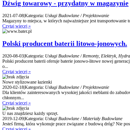
Dźwig towarowy - przydatny w magazynie
2021-07-08
|
Kategoria:
Usługi Budowlane / Projektowanie
Magazyny to miejsca, w których najważniejsze jest transportowanie to
Czytaj więcej »
Polski producent baterii litowo-jonowych.
2020-08-03
|
Kategoria:
Usługi Budowlane / Remonty, Elektryk, Hydra
Polski producent baterii oferuje baterie jonowo-litowe nowej generac
o...
Czytaj więcej »
Nowe stylizowane łazienki
2020-02-18
|
Kategoria:
Usługi Budowlane / Projektowanie
Dla klientów zainteresowanych wysokiej jakości meblami do zabudowy 
chłonnym...
Czytaj więcej »
U nas znajdziesz każdy sprzęt.
2019-12-09
|
Kategoria:
Usługi Budowlane / Materiały Budowlane
Jesteś firmą, która wykonuje prace związane z budową dróg? Nie posi
Czytaj więcej »