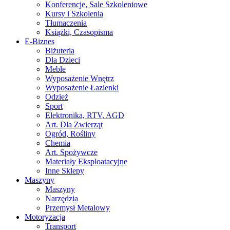
Konferencje, Sale Szkoleniowe
Kursy i Szkolenia
Tłumaczenia
Książki, Czasopisma
E-Biznes
Biżuteria
Dla Dzieci
Meble
Wyposażenie Wnętrz
Wyposażenie Łazienki
Odzież
Sport
Elektronika, RTV, AGD
Art. Dla Zwierząt
Ogród, Rośliny
Chemia
Art. Spożywcze
Materiały Eksploatacyjne
Inne Sklepy
Maszyny
Maszyny
Narzędzia
Przemysł Metalowy
Motoryzacja
Transport