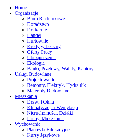
Home
Organizacje
Biura Rachunkowe
Doradztwo
Drukarnie
Handel
Hurtownie
Kredyty, Leasing
Oferty Pracy
Ubezpieczenia
Ekologia
Banki, Przelewy, Waluty, Kantory
Usługi Budowlane
Projektowanie
Remonty, Elektryk, Hydraulik
Materiały Budowlane
Mieszkania
Drzwi i Okna
Klimatyzacja i Wentylacja
Nieruchomości, Działki
Domy, Mieszkania
Wychowanie
Placówki Edukacyjne
Kursy Językowe