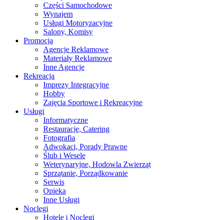
Części Samochodowe
Wynajem
Usługi Motoryzacyjne
Salony, Komisy
Promocja
Agencje Reklamowe
Materiały Reklamowe
Inne Agencje
Rekreacja
Imprezy Integracyjne
Hobby
Zajęcia Sportowe i Rekreacyjne
Usługi
Informatyczne
Restauracje, Catering
Fotografia
Adwokaci, Porady Prawne
Ślub i Wesele
Weterynaryjne, Hodowla Zwierząt
Sprzątanie, Porządkowanie
Serwis
Opieka
Inne Usługi
Noclegi
Hotele i Noclegi