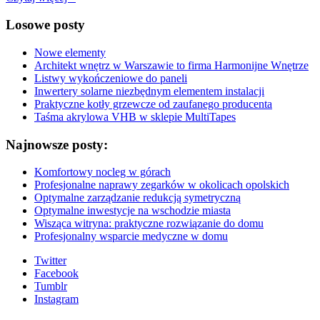
Losowe posty
Nowe elementy
Architekt wnętrz w Warszawie to firma Harmonijne Wnętrze
Listwy wykończeniowe do paneli
Inwertery solarne niezbędnym elementem instalacji
Praktyczne kotły grzewcze od zaufanego producenta
Taśma akrylowa VHB w sklepie MultiTapes
Najnowsze posty:
Komfortowy nocleg w górach
Profesjonalne naprawy zegarków w okolicach opolskich
Optymalne zarządzanie redukcją symetryczną
Optymalne inwestycje na wschodzie miasta
Wisząca witryna: praktyczne rozwiązanie do domu
Profesjonalny wsparcie medyczne w domu
Twitter
Facebook
Tumblr
Instagram