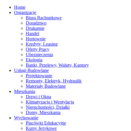
Home
Organizacje
Biura Rachunkowe
Doradztwo
Drukarnie
Handel
Hurtownie
Kredyty, Leasing
Oferty Pracy
Ubezpieczenia
Ekologia
Banki, Przelewy, Waluty, Kantory
Usługi Budowlane
Projektowanie
Remonty, Elektryk, Hydraulik
Materiały Budowlane
Mieszkania
Drzwi i Okna
Klimatyzacja i Wentylacja
Nieruchomości, Działki
Domy, Mieszkania
Wychowanie
Placówki Edukacyjne
Kursy Językowe