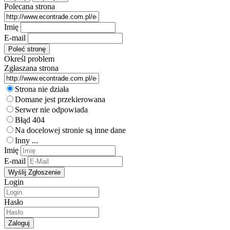
Polecana strona
Imię
E-mail
Określ problem
Zgłaszana strona
Strona nie działa
Domane jest przekierowana
Serwer nie odpowiada
Błąd 404
Na docelowej stronie są inne dane
Inny ...
Imię
E-mail
Login
Hasło