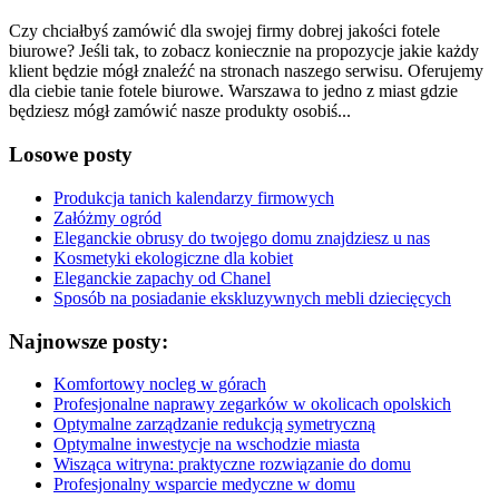
Czy chciałbyś zamówić dla swojej firmy dobrej jakości fotele
biurowe? Jeśli tak, to zobacz koniecznie na propozycje jakie każdy
klient będzie mógł znaleźć na stronach naszego serwisu. Oferujemy
dla ciebie tanie fotele biurowe. Warszawa to jedno z miast gdzie
będziesz mógł zamówić nasze produkty osobiś...
Losowe posty
Produkcja tanich kalendarzy firmowych
Załóżmy ogród
Eleganckie obrusy do twojego domu znajdziesz u nas
Kosmetyki ekologiczne dla kobiet
Eleganckie zapachy od Chanel
Sposób na posiadanie ekskluzywnych mebli dziecięcych
Najnowsze posty:
Komfortowy nocleg w górach
Profesjonalne naprawy zegarków w okolicach opolskich
Optymalne zarządzanie redukcją symetryczną
Optymalne inwestycje na wschodzie miasta
Wisząca witryna: praktyczne rozwiązanie do domu
Profesjonalny wsparcie medyczne w domu