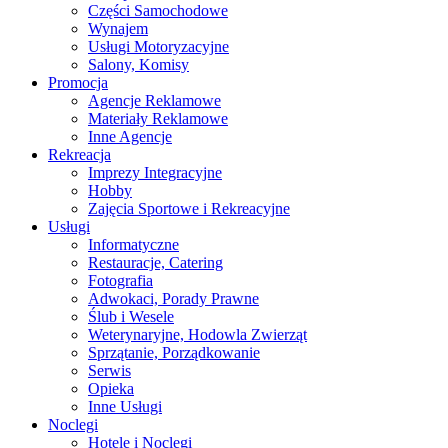
Części Samochodowe
Wynajem
Usługi Motoryzacyjne
Salony, Komisy
Promocja
Agencje Reklamowe
Materiały Reklamowe
Inne Agencje
Rekreacja
Imprezy Integracyjne
Hobby
Zajęcia Sportowe i Rekreacyjne
Usługi
Informatyczne
Restauracje, Catering
Fotografia
Adwokaci, Porady Prawne
Ślub i Wesele
Weterynaryjne, Hodowla Zwierząt
Sprzątanie, Porządkowanie
Serwis
Opieka
Inne Usługi
Noclegi
Hotele i Noclegi