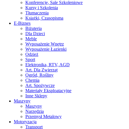
Konferencje, Sale Szkoleniowe
Kursy i Szkolenia
Tłumaczenia
Książki, Czasopisma
E-Biznes
Biżuteria
Dla Dzieci
Meble
Wyposażenie Wnętrz
Wyposażenie Łazienki
Odzież
Sport
Elektronika, RTV, AGD
Art. Dla Zwierząt
Ogród, Rośliny
Chemia
Art. Spożywcze
Materiały Eksploatacyjne
Inne Sklepy
Maszyny
Maszyny
Narzędzia
Przemysł Metalowy
Motoryzacja
Transport