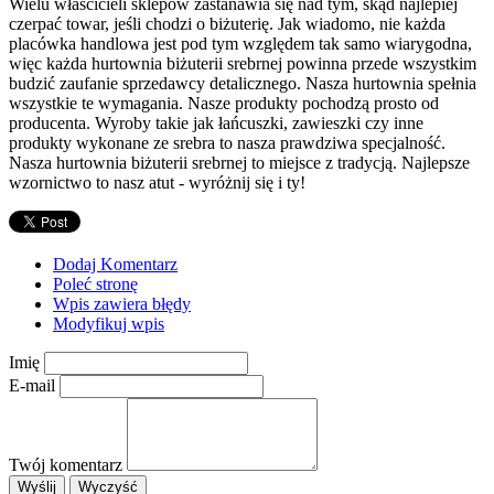
Wielu właścicieli sklepów zastanawia się nad tym, skąd najlepiej
czerpać towar, jeśli chodzi o biżuterię. Jak wiadomo, nie każda
placówka handlowa jest pod tym względem tak samo wiarygodna,
więc każda hurtownia biżuterii srebrnej powinna przede wszystkim
budzić zaufanie sprzedawcy detalicznego. Nasza hurtownia spełnia
wszystkie te wymagania. Nasze produkty pochodzą prosto od
producenta. Wyroby takie jak łańcuszki, zawieszki czy inne
produkty wykonane ze srebra to nasza prawdziwa specjalność.
Nasza hurtownia biżuterii srebrnej to miejsce z tradycją. Najlepsze
wzornictwo to nasz atut - wyróżnij się i ty!
Dodaj Komentarz
Poleć stronę
Wpis zawiera błędy
Modyfikuj wpis
Imię
E-mail
Twój komentarz