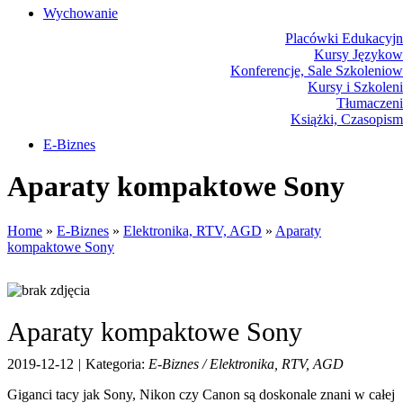
Wychowanie
Placówki Edukacyjn
Kursy Językow
Konferencje, Sale Szkolenio
Kursy i Szkolen
Tłumaczeni
Książki, Czasopis
E-Biznes
Biżuter
Aparaty kompaktowe Sony
Dla Dzie
Mebl
Wyposażenie Wnętr
Home
»
E-Biznes
»
Elektronika, RTV, AGD
»
Aparaty
Wyposażenie Łazienk
kompaktowe Sony
Odzie
Spo
Elektronika, RTV, AG
Art. Dla Zwierz
Ogród, Roślin
Aparaty kompaktowe Sony
Chemi
Art. Spożywcz
2019-12-12
|
Kategoria:
E-Biznes / Elektronika, RTV, AGD
Materiały Eksploatacyj
Inne Skle
Giganci tacy jak Sony, Nikon czy Canon są doskonale znani w całej