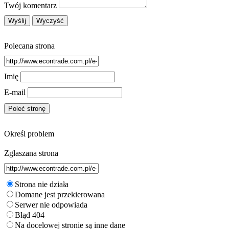
Restauracje, Cateri
Twój komentarz
Fotograf
Adwokaci, Porady Prawn
Ślub i Wese
Weterynaryjne, Hodowla Zwierzą
Polecana strona
Sprzątanie, Porządkowan
Serwi
Opiek
Inne Usłu
Imię
Noclegi
E-mail
Hotele i Nocle
Podróż
Wypoczyne
Określ problem
SPA
Dietetyka, Odchudzan
Zgłaszana strona
Kosmetyk
Leczeni
Salony Kosmetyczn
Strona nie działa
Sprzęt Medyczn
Domane jest przekierowana
Internet Software
Serwer nie odpowiada
Błąd 404
Oprogramowani
Na docelowej stronie są inne dane
Strony Interneto