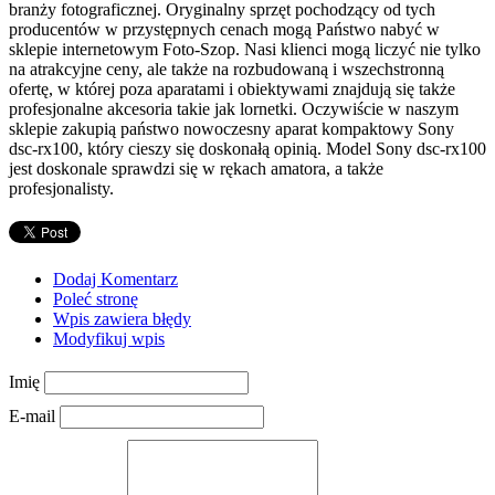
Maszyny
branży fotograficznej. Oryginalny sprzęt pochodzący od tych
producentów w przystępnych cenach mogą Państwo nabyć w
Maszyn
sklepie internetowym Foto-Szop. Nasi klienci mogą liczyć nie tylko
Narzędzi
na atrakcyjne ceny, ale także na rozbudowaną i wszechstronną
Przemysł Metalow
ofertę, w której poza aparatami i obiektywami znajdują się także
Motoryzacja
profesjonalne akcesoria takie jak lornetki. Oczywiście w naszym
sklepie zakupią państwo nowoczesny aparat kompaktowy Sony
Transpo
dsc-rx100, który cieszy się doskonałą opinią. Model Sony dsc-rx100
Części Samochodow
jest doskonale sprawdzi się w rękach amatora, a także
Wynaje
profesjonalisty.
Usługi Motoryzacyjn
Salony, Komis
Promocja
Agencje Reklamow
Dodaj Komentarz
Materiały Reklamow
Poleć stronę
Inne Agencj
Wpis zawiera błędy
Modyfikuj wpis
Rekreacja
Imprezy Integracyj
Imię
Hobb
E-mail
Zajęcia Sportowe i Rekreacyj
Usługi
Informatyczn