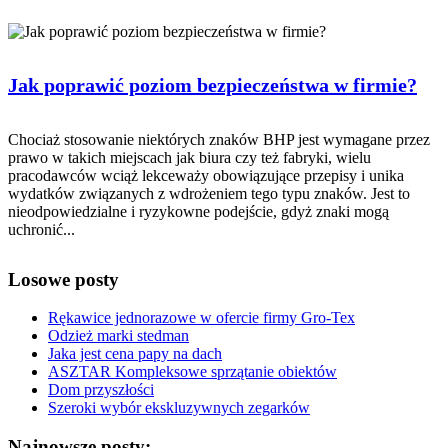
Jak poprawić poziom bezpieczeństwa w firmie?
Chociaż stosowanie niektórych znaków BHP jest wymagane przez
prawo w takich miejscach jak biura czy też fabryki, wielu
pracodawców wciąż lekceważy obowiązujące przepisy i unika
wydatków związanych z wdrożeniem tego typu znaków. Jest to
nieodpowiedzialne i ryzykowne podejście, gdyż znaki mogą
uchronić...
Losowe posty
Rękawice jednorazowe w ofercie firmy Gro-Tex
Odzież marki stedman
Jaka jest cena papy na dach
ASZTAR Kompleksowe sprzątanie obiektów
Dom przyszłości
Szeroki wybór ekskluzywnych zegarków
Najnowsze posty: