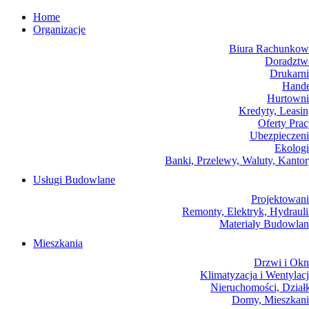
Home
Organizacje
Biura Rachunkow
Doradztw
Drukarni
Hande
Hurtowni
Kredyty, Leasi
Oferty Pra
Ubezpieczeni
Ekologi
Banki, Przelewy, Waluty, Kanto
Usługi Budowlane
Projektowani
Remonty, Elektryk, Hydraul
Materiały Budowlan
Mieszkania
Drzwi i Okn
Klimatyzacja i Wentylac
Nieruchomości, Dział
Domy, Mieszkani