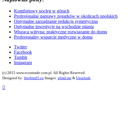
Komfortowy nocleg w górach
Profesjonalne naprawy zegarków w okolicach opolskich
Optymalne zarządzanie redukcją symetryczną
Optymalne inwestycje na wschodzie miasta
Wisząca witryna: praktyczne rozwiązanie do domu
Profesjonalny wsparcie medyczne w domu
Twitter
Facebook
Tumblr
Instagram
(c) 2015 www.econtrade.com.pl. All Rights Reserved.
Designed by:
freehtml5.co
Images:
plmd.me
&
Unsplash