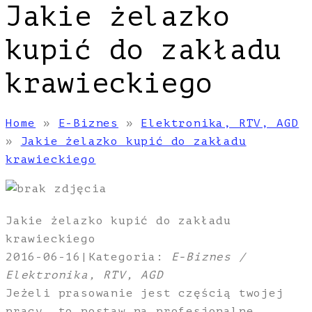
Jakie żelazko
kupić do zakładu
krawieckiego
Home
»
E-Biznes
»
Elektronika, RTV, AGD
»
Jakie żelazko kupić do zakładu
krawieckiego
Jakie żelazko kupić do zakładu
krawieckiego
2016-06-16
|
Kategoria:
E-Biznes /
Elektronika, RTV, AGD
Jeżeli prasowanie jest częścią twojej
pracy, to postaw na profesjonalne