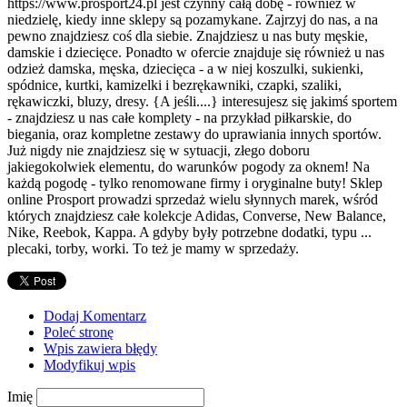
https://www.prosport24.pl jest czynny całą dobę - również w
niedzielę, kiedy inne sklepy są pozamykane. Zajrzyj do nas, a na
pewno znajdziesz coś dla siebie. Znajdziesz u nas buty męskie,
damskie i dziecięce. Ponadto w ofercie znajduje się również u nas
odzież damska, męska, dziecięca - a w niej koszulki, sukienki,
spódnice, kurtki, kamizelki i bezrękawniki, czapki, szaliki,
rękawiczki, bluzy, dresy. {A jeśli....} interesujesz się jakimś sportem
- znajdziesz u nas całe komplety - na przykład piłkarskie, do
biegania, oraz kompletne zestawy do uprawiania innych sportów.
Już nigdy nie znajdziesz się w sytuacji, złego doboru
jakiegokolwiek elementu, do warunków pogody za oknem! Na
każdą pogodę - tylko renomowane firmy i oryginalne buty! Sklep
online Prosport prowadzi sprzedaż wielu słynnych marek, wśród
których znajdziesz całe kolekcje Adidas, Converse, New Balance,
Nike, Reebok, Kappa. A gdyby były potrzebne dodatki, typu ...
plecaki, torby, worki. To też je mamy w sprzedaży.
Dodaj Komentarz
Poleć stronę
Wpis zawiera błędy
Modyfikuj wpis
Imię