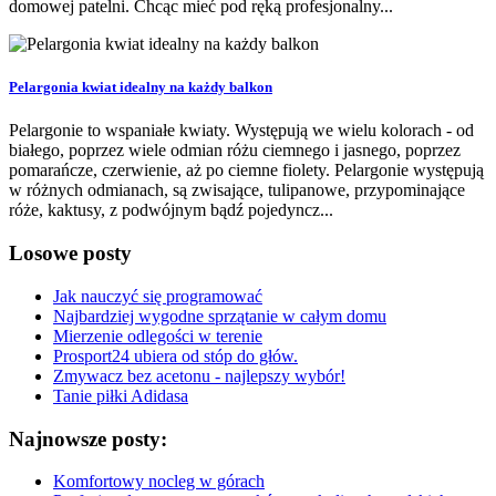
domowej patelni. Chcąc mieć pod ręką profesjonalny...
Pelargonia kwiat idealny na każdy balkon
Pelargonie to wspaniałe kwiaty. Występują we wielu kolorach - od
białego, poprzez wiele odmian różu ciemnego i jasnego, poprzez
pomarańcze, czerwienie, aż po ciemne fiolety. Pelargonie występują
w różnych odmianach, są zwisające, tulipanowe, przypominające
róże, kaktusy, z podwójnym bądź pojedyncz...
Losowe posty
Jak nauczyć się programować
Najbardziej wygodne sprzątanie w całym domu
Mierzenie odlegości w terenie
Prosport24 ubiera od stóp do głów.
Zmywacz bez acetonu - najlepszy wybór!
Tanie piłki Adidasa
Najnowsze posty:
Komfortowy nocleg w górach