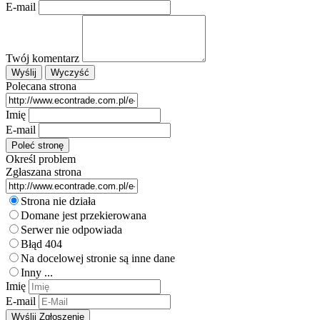
E-mail
Twój komentarz
Polecana strona
Imię
E-mail
Określ problem
Zgłaszana strona
Strona nie działa
Domane jest przekierowana
Serwer nie odpowiada
Błąd 404
Na docelowej stronie są inne dane
Inny ...
Imię
E-mail