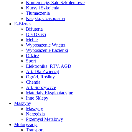
Konferencje, Sale Szkoleniowe
Kursy i Szkolenia
Tłumaczenia
Książki, Czasopisma
E-Biznes
Biżuteria
Dla Dzieci
Meble
Wyposażenie Wnętrz
Wyposażenie Łazienki
Odzież
Sport
Elektronika, RTV, AGD
Art. Dla Zwierząt
Ogród, Rośliny
Chemia
Art. Spożywcze
Materiały Eksploatacyjne
Inne Sklepy
Maszyny
Maszyny
Narzędzia
Przemysł Metalowy
Motoryzacja
Transport