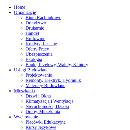
Home
Organizacje
Biura Rachunkowe
Doradztwo
Drukarnie
Handel
Hurtownie
Kredyty, Leasing
Oferty Pracy
Ubezpieczenia
Ekologia
Banki, Przelewy, Waluty, Kantory
Usługi Budowlane
Projektowanie
Remonty, Elektryk, Hydraulik
Materiały Budowlane
Mieszkania
Drzwi i Okna
Klimatyzacja i Wentylacja
Nieruchomości, Działki
Domy, Mieszkania
Wychowanie
Placówki Edukacyjne
Kursy Językowe