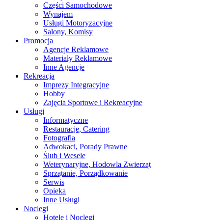
Części Samochodowe
Wynajem
Usługi Motoryzacyjne
Salony, Komisy
Promocja
Agencje Reklamowe
Materiały Reklamowe
Inne Agencje
Rekreacja
Imprezy Integracyjne
Hobby
Zajęcia Sportowe i Rekreacyjne
Usługi
Informatyczne
Restauracje, Catering
Fotografia
Adwokaci, Porady Prawne
Ślub i Wesele
Weterynaryjne, Hodowla Zwierząt
Sprzątanie, Porządkowanie
Serwis
Opieka
Inne Usługi
Noclegi
Hotele i Noclegi