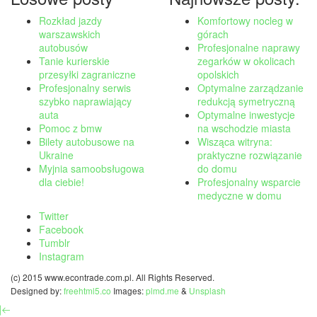
Rozkład jazdy
Komfortowy nocleg w
warszawskich
górach
autobusów
Profesjonalne naprawy
Tanie kurierskie
zegarków w okolicach
przesyłki zagraniczne
opolskich
Profesjonalny serwis
Optymalne zarządzanie
szybko naprawiający
redukcją symetryczną
auta
Optymalne inwestycje
Pomoc z bmw
na wschodzie miasta
Bilety autobusowe na
Wisząca witryna:
Ukraine
praktyczne rozwiązanie
Myjnia samoobsługowa
do domu
dla ciebie!
Profesjonalny wsparcie
medyczne w domu
Twitter
Facebook
Tumblr
Instagram
(c) 2015 www.econtrade.com.pl. All Rights Reserved.
Designed by:
freehtml5.co
Images:
plmd.me
&
Unsplash