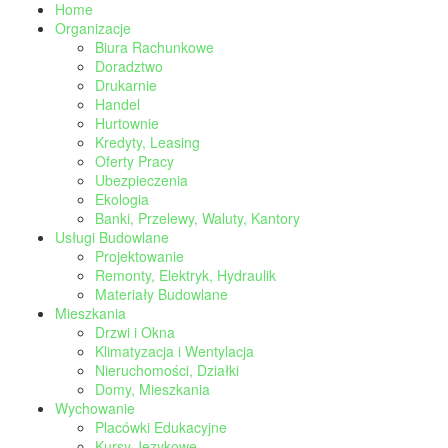
Home
Organizacje
Biura Rachunkowe
Doradztwo
Drukarnie
Handel
Hurtownie
Kredyty, Leasing
Oferty Pracy
Ubezpieczenia
Ekologia
Banki, Przelewy, Waluty, Kantory
Usługi Budowlane
Projektowanie
Remonty, Elektryk, Hydraulik
Materiały Budowlane
Mieszkania
Drzwi i Okna
Klimatyzacja i Wentylacja
Nieruchomości, Działki
Domy, Mieszkania
Wychowanie
Placówki Edukacyjne
Kursy Językowe