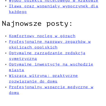
Wybór obiektu hotelowego w Krakowie
Iława oraz wspaniały wypoczynek dla
każdego
Najnowsze posty:
Komfortowy nocleg w górach
Profesjonalne naprawy zegarków w
okolicach opolskich
Optymalne zarządzanie redukcją
symetryczną
Optymalne inwestycje na wschodzie
miasta
Wisząca witryna: praktyczne
rozwiązanie do domu
Profesjonalny wsparcie medyczne w
domu