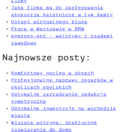
firmy
Jaka firma ma do zaoferowania
akcesoria kaletnicze w tym kamry
Usługi wirtualnego biura
Praca w Warszawie w BMW
energos-pro - walczymy z osadami
zawodowo
Najnowsze posty:
Komfortowy nocleg w górach
Profesjonalne naprawy zegarków w
okolicach opolskich
Optymalne zarządzanie redukcją
symetryczną
Optymalne inwestycje na wschodzie
miasta
Wisząca witryna: praktyczne
rozwiązanie do domu