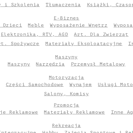
y i Szkolenia
Tłumaczenia
Książki, Czaso
E-Biznes
 Dzieci
Meble
Wyposażenie Wnętrz
Wyposa
Elektronika, RTV, AGD
Art. Dla Zwierząt
rt. Spożywcze
Materiały Eksploatacyjne
I
Maszyny
Maszyny
Narzędzia
Przemysł Metalowy
Motoryzacja
Części Samochodowe
Wynajem
Usługi Mot
Salony, Komisy
Promocja
je Reklamowe
Materiały Reklamowe
Inne A
Rekreacja
Integracyjne
Hobby
Zajęcia Sportowe i Re