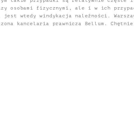
rym takie przypadki są relatywnie częste i
dzy osobami fizycznymi, ale i w ich przypa
a jest wtedy windykacja należności. Warsza
czona kancelaria prawnicza Bellum. Chętnie