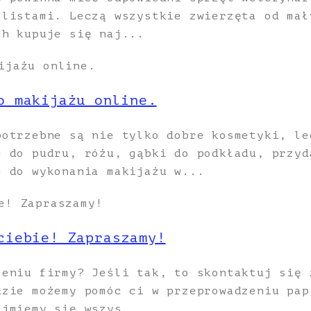
alistami. Leczą wszystkie zwierzęta od mał
ch kupuje się naj...
o makijażu online.
potrzebne są nie tylko dobre kosmetyki, le
e do pudru, różu, gąbki do podkładu, przyd
e do wykonania makijażu w...
ciebie! Zapraszamy!
zeniu firmy? Jeśli tak, to skontaktuj się 
dzie możemy pomóc ci w przeprowadzeniu pap
ajmiemy się wszys...