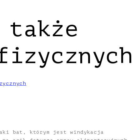
 także
fizycznych
zycznych
aki bat, którym jest windykacja