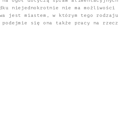
 na ogół dotyczą spraw alimentacyjnych
dku niejednokrotnie nie ma możliwości
wa jest miastem, w którym tego rodzaju
 podejmie się ona także pracy na rzecz