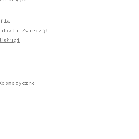
afia
odowla Zwierząt
 Usługi
Kosmetyczne