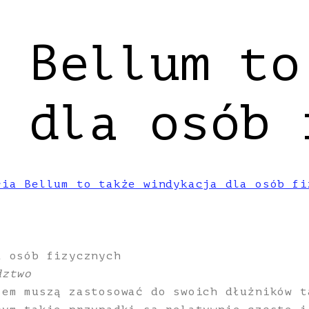
 Bellum to
 dla osób 
ria Bellum to także windykacja dla osób fi
a osób fizycznych
dztwo
sem muszą zastosować do swoich dłużników t