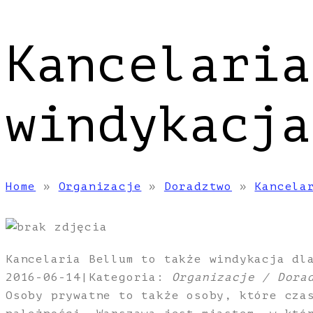
Kancelaria
windykacja
Home
»
Organizacje
»
Doradztwo
»
Kancela
Kancelaria Bellum to także windykacja dl
2016-06-14
|
Kategoria:
Organizacje / Dora
Osoby prywatne to także osoby, które cza