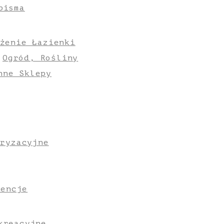
pisma
żenie Łazienki
Ogród, Rośliny
nne Sklepy
oryzacyjne
gencje
kreacyjne