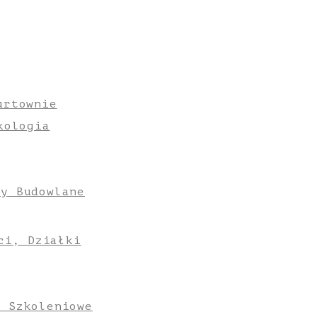
urtownie
kologia
ły Budowlane
ci, Działki
e Szkoleniowe