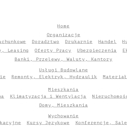
Home
Organizacje
achunkowe
Doradztwo
Drukarnie
Handel
H
y, Leasing
Oferty Pracy
Ubezpieczenia
E
Banki, Przelewy, Waluty, Kantory
Usługi Budowlane
ie
Remonty, Elektryk, Hydraulik
Materia
Mieszkania
na
Klimatyzacja i Wentylacja
Nieruchomoś
Domy, Mieszkania
Wychowanie
kacyjne
Kursy Językowe
Konferencje, Sal