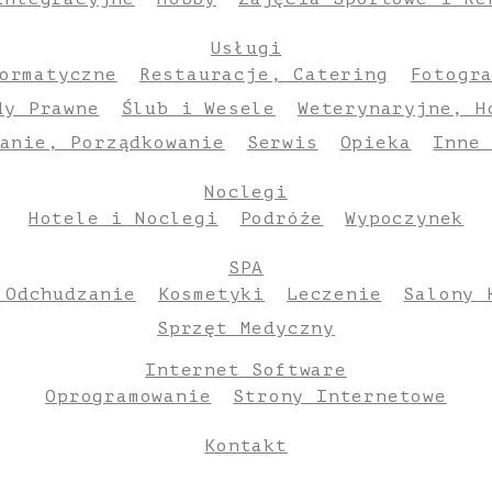
Usługi
ormatyczne
Restauracje, Catering
Fotogr
dy Prawne
Ślub i Wesele
Weterynaryjne, H
anie, Porządkowanie
Serwis
Opieka
Inne
Noclegi
Hotele i Noclegi
Podróże
Wypoczynek
SPA
 Odchudzanie
Kosmetyki
Leczenie
Salony 
Sprzęt Medyczny
Internet Software
Oprogramowanie
Strony Internetowe
Kontakt