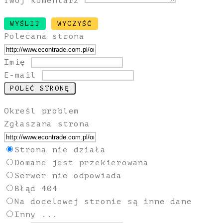
Twój komentarz
Polecana strona
Imię
E-mail
Określ problem
Zgłaszana strona
Strona nie działa
Domane jest przekierowana
Serwer nie odpowiada
Błąd 404
Na docelowej stronie są inne dane
Inny ...