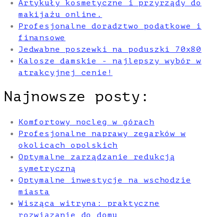
Artykuły kosmetyczne i przyrządy do
makijażu online.
Profesjonalne doradztwo podatkowe i
finansowe
Jedwabne poszewki na poduszki 70x80
Kalosze damskie - najlepszy wybór w
atrakcyjnej cenie!
Najnowsze posty:
Komfortowy nocleg w górach
Profesjonalne naprawy zegarków w
okolicach opolskich
Optymalne zarządzanie redukcją
symetryczną
Optymalne inwestycje na wschodzie
miasta
Wisząca witryna: praktyczne
rozwiązanie do domu