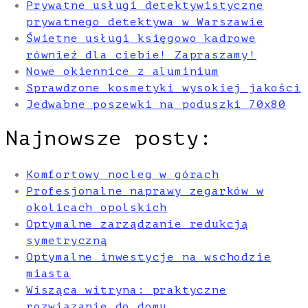
Prywatne usługi detektywistyczne
prywatnego detektywa w Warszawie
Świetne usługi księgowo kadrowe
również dla ciebie! Zapraszamy!
Nowe okiennice z aluminium
Sprawdzone kosmetyki wysokiej jakości
Jedwabne poszewki na poduszki 70x80
Najnowsze posty:
Komfortowy nocleg w górach
Profesjonalne naprawy zegarków w
okolicach opolskich
Optymalne zarządzanie redukcją
symetryczną
Optymalne inwestycje na wschodzie
miasta
Wisząca witryna: praktyczne
rozwiązanie do domu