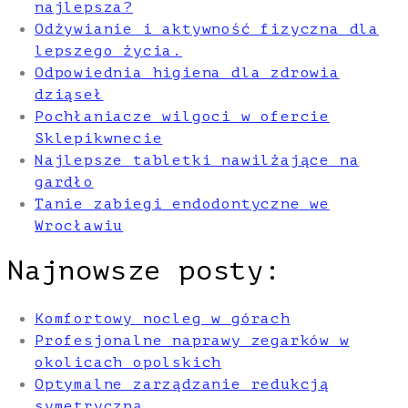
najlepsza?
Odżywianie i aktywność fizyczna dla
lepszego życia.
Odpowiednia higiena dla zdrowia
dziąseł
Pochłaniacze wilgoci w ofercie
Sklepikwnecie
Najlepsze tabletki nawilżające na
gardło
Tanie zabiegi endodontyczne we
Wrocławiu
Najnowsze posty:
Komfortowy nocleg w górach
Profesjonalne naprawy zegarków w
okolicach opolskich
Optymalne zarządzanie redukcją
symetryczną