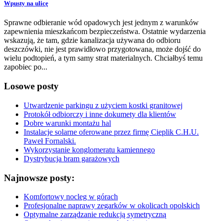
Wpusty na ulicę
Sprawne odbieranie wód opadowych jest jednym z warunków
zapewnienia mieszkańcom bezpieczeństwa. Ostatnie wydarzenia
wskazują, że tam, gdzie kanalizacja używana do odbioru
deszczówki, nie jest prawidłowo przygotowana, może dojść do
wielu podtopień, a tym samy strat materialnych. Chciałbyś temu
zapobiec po...
Losowe posty
Utwardzenie parkingu z użyciem kostki granitowej
Protokół odbiorczy i inne dokumety dla klientów
Dobre warunki montażu hal
Instalacje solarne oferowane przez firmę Cieplik C.H.U.
Paweł Fornalski.
Wykorzystanie konglomeratu kamiennego
Dystrybucja bram garażowych
Najnowsze posty:
Komfortowy nocleg w górach
Profesjonalne naprawy zegarków w okolicach opolskich
Optymalne zarządzanie redukcją symetryczną