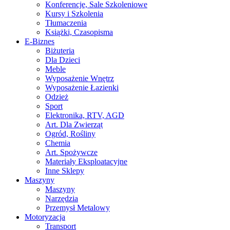
Konferencje, Sale Szkoleniowe
Kursy i Szkolenia
Tłumaczenia
Książki, Czasopisma
E-Biznes
Biżuteria
Dla Dzieci
Meble
Wyposażenie Wnętrz
Wyposażenie Łazienki
Odzież
Sport
Elektronika, RTV, AGD
Art. Dla Zwierząt
Ogród, Rośliny
Chemia
Art. Spożywcze
Materiały Eksploatacyjne
Inne Sklepy
Maszyny
Maszyny
Narzędzia
Przemysł Metalowy
Motoryzacja
Transport