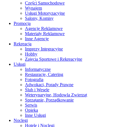
Części Samochodowe
Wynajem
Usługi Motoryzacyjne
Salony, Komisy
Promocja
Agencje Reklamowe
Materiały Reklamowe
Inne Agencje
Rekreacja
Imprezy Integracyjne
Hobby
Zajęcia Sportowe i Rekreacyjne
Usługi
Informatyczne
Restauracje, Catering
Fotografia
Adwokaci, Porady Prawne
Ślub i Wesele
Weterynaryjne, Hodowla Zwierząt
Sprzątanie, Porządkowanie
Serwis
Opieka
Inne Usługi
Noclegi
Hotele i Noclegi