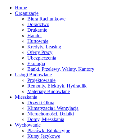
Home
Organizacje
Biura Rachunkowe
Doradztwo
Drukarnie
Handel
Hurtownie
Kredyty, Leasing
Oferty Pracy
Ubezpieczenia
Ekologia
Banki, Przelewy, Waluty, Kantory
Usługi Budowlane
Projektowanie
Remonty, Elektryk, Hydraulik
Materiały Budowlane
Mieszkania
Drzwi i Okna
Klimatyzacja i Wentylacja
Nieruchomości, Działki
Domy, Mieszkania
Wychowanie
Placówki Edukacyjne
Kursy Językowe