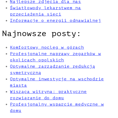
Najlepsze zdjęcia dla nas
Światłowody lekarstwem na
przeciążenia sieci
Informacje o energii odnawialnej
Najnowsze posty:
Komfortowy nocleg w górach
Profesjonalne naprawy zegarków w
okolicach opolskich
Optymalne zarządzanie redukcją
symetryczną
Optymalne inwestycje na wschodzie
miasta
Wisząca witryna: praktyczne
rozwiązanie do domu
Profesjonalny wsparcie medyczne w
domu