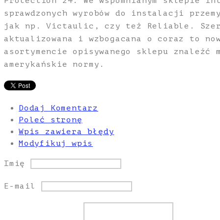
Protection 24. We wspomnianym sklepie in
sprawdzonych wyrobów do instalacji przem
jak np. Victaulic, czy też Reliable. Sze
aktualizowana i wzbogacana o coraz to no
asortymencie opisywanego sklepu znaleźć 
amerykańskie normy.
Dodaj Komentarz
Poleć stronę
Wpis zawiera błędy
Modyfikuj wpis
Imię
E-mail