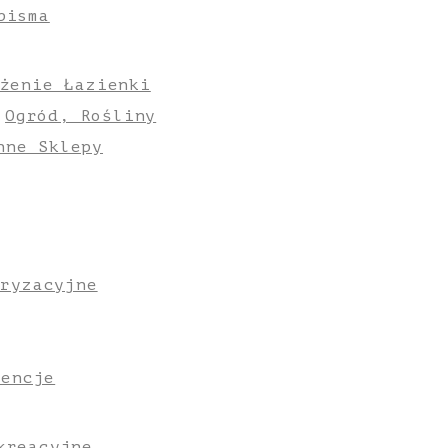
pisma
żenie Łazienki
Ogród, Rośliny
nne Sklepy
oryzacyjne
gencje
kreacyjne