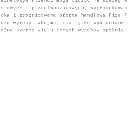
ternetowym klienci mogą liczyć na szereg w
ysłowych i przeciwpożarowych, wyprodukowan
roka i zróżnicowana oferta handlowa Fire P
wsze wyroby, obejmuj nie tylko wymienione 
można szereg wielu innych wyrobów spełniaj