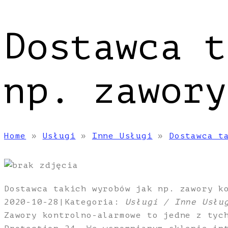
Dostawca t
np. zawory
Home
»
Usługi
»
Inne Usługi
»
Dostawca t
Dostawca takich wyrobów jak np. zawory k
2020-10-28
|
Kategoria:
Usługi / Inne Usłu
Zawory kontrolno-alarmowe to jedne z tyc