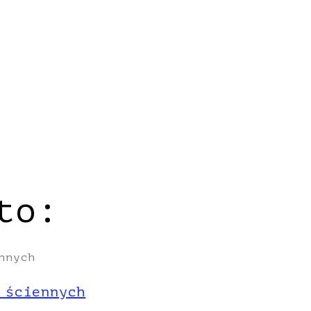
to:
 ściennych