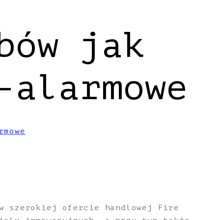
bów jak
-alarmowe
rmowe
w szerokiej ofercie handlowej Fire