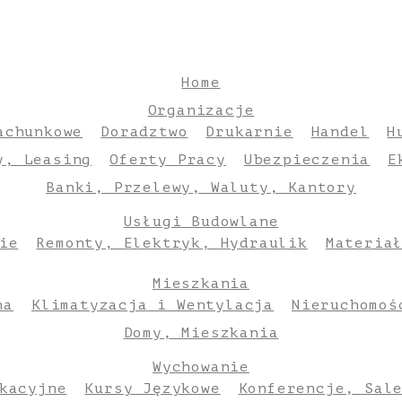
Home
Organizacje
achunkowe
Doradztwo
Drukarnie
Handel
H
y, Leasing
Oferty Pracy
Ubezpieczenia
E
Banki, Przelewy, Waluty, Kantory
Usługi Budowlane
ie
Remonty, Elektryk, Hydraulik
Materia
Mieszkania
na
Klimatyzacja i Wentylacja
Nieruchomoś
Domy, Mieszkania
Wychowanie
kacyjne
Kursy Językowe
Konferencje, Sal