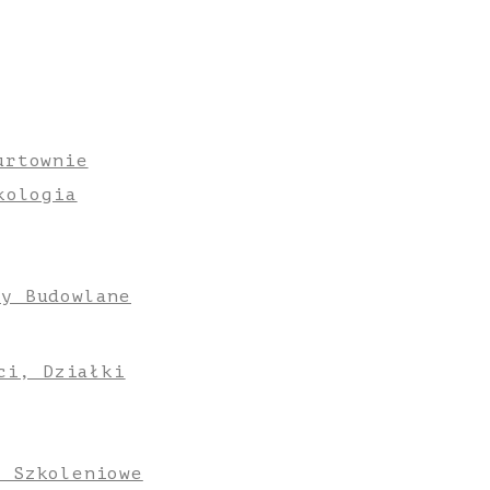
urtownie
kologia
ły Budowlane
ci, Działki
e Szkoleniowe