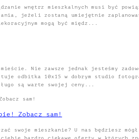
ądzanie wnętrz mieszkalnych musi być powią
łania, jeżeli zostaną umiejętnie zaplanowa
dekoracyjnym mogą być międz...
 mieście. Nie zawsze jednak jesteśmy zadow
ztuje odbitka 10x15 w dobrym studio fotogr
sługo są warte swojej ceny...
bie! Zobacz sam!
rzać swoje mieszkanie? U nas będziesz mógł
 ciebie bardzo ciekawe oferty w których zn