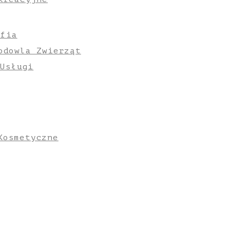
afia
odowla Zwierząt
 Usługi
Kosmetyczne