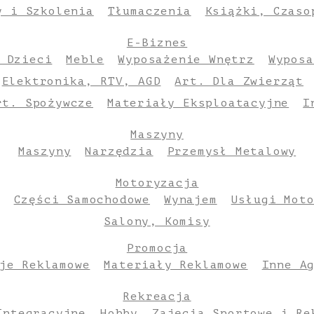
y i Szkolenia
Tłumaczenia
Książki, Czaso
E-Biznes
 Dzieci
Meble
Wyposażenie Wnętrz
Wyposa
Elektronika, RTV, AGD
Art. Dla Zwierząt
rt. Spożywcze
Materiały Eksploatacyjne
I
Maszyny
Maszyny
Narzędzia
Przemysł Metalowy
Motoryzacja
Części Samochodowe
Wynajem
Usługi Mot
Salony, Komisy
Promocja
je Reklamowe
Materiały Reklamowe
Inne A
Rekreacja
Integracyjne
Hobby
Zajęcia Sportowe i Re