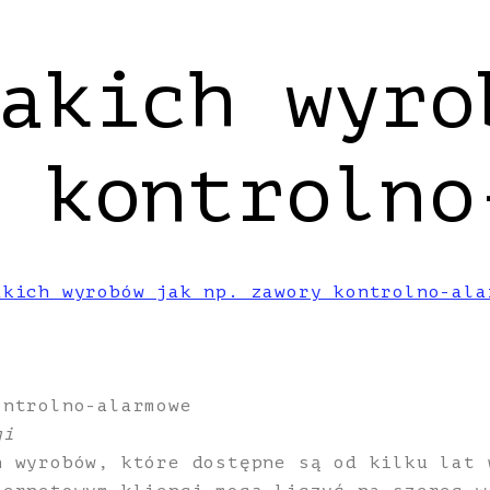
akich wyro
 kontrolno
akich wyrobów jak np. zawory kontrolno-ala
ontrolno-alarmowe
gi
h wyrobów, które dostępne są od kilku lat 