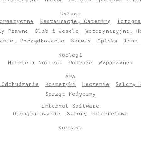
Usługi
ormatyczne
Restauracje, Catering
Fotogr
dy Prawne
Ślub i Wesele
Weterynaryjne, H
anie, Porządkowanie
Serwis
Opieka
Inne
Noclegi
Hotele i Noclegi
Podróże
Wypoczynek
SPA
 Odchudzanie
Kosmetyki
Leczenie
Salony 
Sprzęt Medyczny
Internet Software
Oprogramowanie
Strony Internetowe
Kontakt