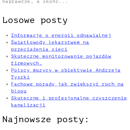
naprawcze, a skońc...
Losowe posty
Informacje o energii odnawialnej
Światłowody lekarstwem na
przeciążenia sieci
Skuteczne monitorowanie pojazdów
firmowych.
Polscy muzycy w obiektywie Andrzeja
Tyszki
Fachowe porady jak zwiększyć ruch na
blogu
Skuteczne i profesjonalne czyszczenie
kanalizacji
Najnowsze posty: