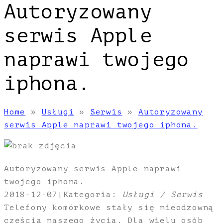
Autoryzowany
serwis Apple
naprawi twojego
iphona.
Home
»
Usługi
»
Serwis
»
Autoryzowany
serwis Apple naprawi twojego iphona.
Autoryzowany serwis Apple naprawi
twojego iphona.
2018-12-07
|
Kategoria:
Usługi / Serwis
Telefony komórkowe stały się nieodzowną
częścią naszego życia. Dla wielu osób