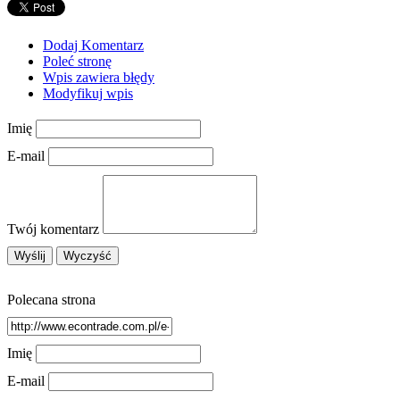
Restauracje, Cateri
Fotograf
Adwokaci, Porady Prawn
Dodaj Komentarz
Ślub i Wese
Poleć stronę
Weterynaryjne, Hodowla Zwierzą
Wpis zawiera błędy
Sprzątanie, Porządkowan
Modyfikuj wpis
Serwi
Opiek
Imię
Inne Usłu
E-mail
Noclegi
Hotele i Nocle
Podróż
Wypoczyne
Twój komentarz
SPA
Dietetyka, Odchudzan
Kosmetyk
Leczeni
Polecana strona
Salony Kosmetyczn
Sprzęt Medyczn
Imię
Internet Software
Oprogramowani
E-mail
Strony Interneto