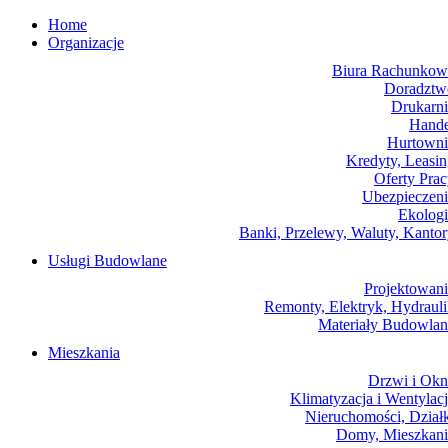
Home
Organizacje
Biura Rachunkow
Doradztw
Drukarni
Hande
Hurtowni
Kredyty, Leasi
Oferty Pra
Ubezpieczeni
Ekologi
Banki, Przelewy, Waluty, Kanto
Usługi Budowlane
Projektowani
Remonty, Elektryk, Hydraul
Materiały Budowlan
Mieszkania
Drzwi i Okn
Klimatyzacja i Wentylac
Nieruchomości, Dział
Domy, Mieszkani