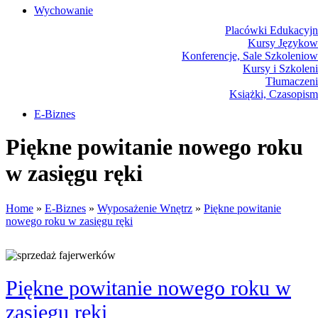
Wychowanie
Placówki Edukacyjn
Kursy Językow
Konferencje, Sale Szkolenio
Kursy i Szkolen
Tłumaczeni
Książki, Czasopis
E-Biznes
Biżuter
Piękne powitanie nowego roku
Dla Dzie
Mebl
w zasięgu ręki
Wyposażenie Wnętr
Wyposażenie Łazienk
Odzie
Home
»
E-Biznes
»
Wyposażenie Wnętrz
»
Piękne powitanie
Spo
nowego roku w zasięgu ręki
Elektronika, RTV, AG
Art. Dla Zwierz
Ogród, Roślin
Chemi
Art. Spożywcz
Piękne powitanie nowego roku w
Materiały Eksploatacyj
Inne Skle
zasięgu ręki