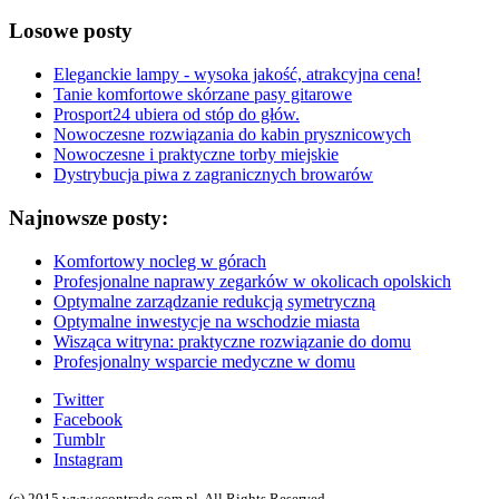
Losowe posty
Eleganckie lampy - wysoka jakość, atrakcyjna cena!
Tanie komfortowe skórzane pasy gitarowe
Prosport24 ubiera od stóp do głów.
Nowoczesne rozwiązania do kabin prysznicowych
Nowoczesne i praktyczne torby miejskie
Dystrybucja piwa z zagranicznych browarów
Najnowsze posty:
Komfortowy nocleg w górach
Profesjonalne naprawy zegarków w okolicach opolskich
Optymalne zarządzanie redukcją symetryczną
Optymalne inwestycje na wschodzie miasta
Wisząca witryna: praktyczne rozwiązanie do domu
Profesjonalny wsparcie medyczne w domu
Twitter
Facebook
Tumblr
Instagram
(c) 2015 www.econtrade.com.pl. All Rights Reserved.