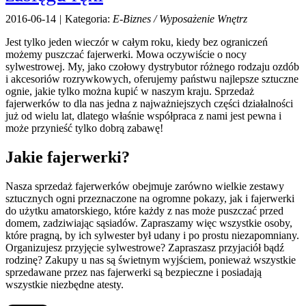
Maszyny
2016-06-14
|
Kategoria:
E-Biznes / Wyposażenie Wnętrz
Maszyn
Narzędzi
Jest tylko jeden wieczór w całym roku, kiedy bez ograniczeń
Przemysł Metalow
możemy puszczać fajerwerki. Mowa oczywiście o nocy
Motoryzacja
sylwestrowej. My, jako czołowy dystrybutor różnego rodzaju ozdób
i akcesoriów rozrywkowych, oferujemy państwu najlepsze sztuczne
Transpo
ognie, jakie tylko można kupić w naszym kraju. Sprzedaż
Części Samochodow
fajerwerków to dla nas jedna z najważniejszych części działalności
Wynaje
już od wielu lat, dlatego właśnie współpraca z nami jest pewna i
Usługi Motoryzacyjn
może przynieść tylko dobrą zabawę!
Salony, Komis
Promocja
Jakie fajerwerki?
Agencje Reklamow
Materiały Reklamow
Nasza sprzedaż fajerwerków obejmuje zarówno wielkie zestawy
Inne Agencj
sztucznych ogni przeznaczone na ogromne pokazy, jak i fajerwerki
do użytku amatorskiego, które każdy z nas może puszczać przed
Rekreacja
domem, zadziwiając sąsiadów. Zapraszamy więc wszystkie osoby,
Imprezy Integracyj
które pragną, by ich sylwester był udany i po prostu niezapomniany.
Hobb
Organizujesz przyjęcie sylwestrowe? Zapraszasz przyjaciół bądź
Zajęcia Sportowe i Rekreacyj
rodzinę? Zakupy u nas są świetnym wyjściem, ponieważ wszystkie
sprzedawane przez nas fajerwerki są bezpieczne i posiadają
Usługi
wszystkie niezbędne atesty.
Informatyczn