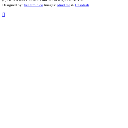
Designed by:
freehtml5.co
Images:
plmd.me
&
Unsplash