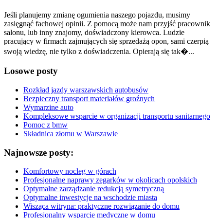
Jeśli planujemy zmianę ogumienia naszego pojazdu, musimy
zasięgnąć fachowej opinii. Z pomocą może nam przyjść pracownik
salonu, lub inny znajomy, doświadczony kierowca. Ludzie
pracujący w firmach zajmujących się sprzedażą opon, sami czerpią
swoją wiedzę, nie tylko z doświadczenia. Opierają się tak�...
Losowe posty
Rozkład jazdy warszawskich autobusów
Bezpieczny transport materiałów groźnych
Wymarzine auto
Kompleksowe wsparcie w organizacji transportu sanitarnego
Pomoc z bmw
Składnica złomu w Warszawie
Najnowsze posty:
Komfortowy nocleg w górach
Profesjonalne naprawy zegarków w okolicach opolskich
Optymalne zarządzanie redukcją symetryczną
Optymalne inwestycje na wschodzie miasta
Wisząca witryna: praktyczne rozwiązanie do domu
Profesjonalny wsparcie medyczne w domu