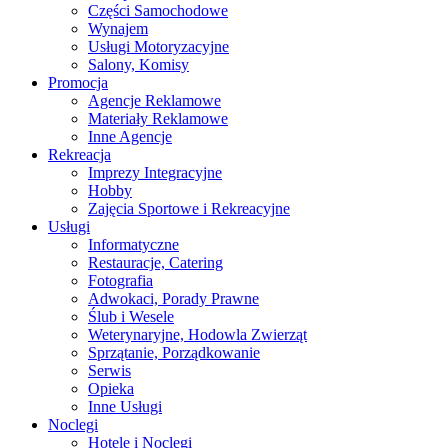
Części Samochodowe
Wynajem
Usługi Motoryzacyjne
Salony, Komisy
Promocja
Agencje Reklamowe
Materiały Reklamowe
Inne Agencje
Rekreacja
Imprezy Integracyjne
Hobby
Zajęcia Sportowe i Rekreacyjne
Usługi
Informatyczne
Restauracje, Catering
Fotografia
Adwokaci, Porady Prawne
Ślub i Wesele
Weterynaryjne, Hodowla Zwierząt
Sprzątanie, Porządkowanie
Serwis
Opieka
Inne Usługi
Noclegi
Hotele i Noclegi