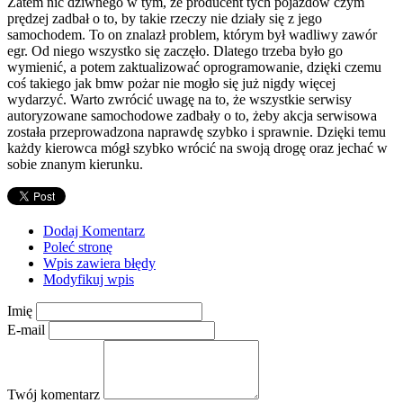
Zatem nic dziwnego w tym, że producent tych pojazdów czym
prędzej zadbał o to, by takie rzeczy nie działy się z jego
samochodem. To on znalazł problem, którym był wadliwy zawór
egr. Od niego wszystko się zaczęło. Dlatego trzeba było go
wymienić, a potem zaktualizować oprogramowanie, dzięki czemu
coś takiego jak bmw pożar nie mogło się już nigdy więcej
wydarzyć. Warto zwrócić uwagę na to, że wszystkie serwisy
autoryzowane samochodowe zadbały o to, żeby akcja serwisowa
została przeprowadzona naprawdę szybko i sprawnie. Dzięki temu
każdy kierowca mógł szybko wrócić na swoją drogę oraz jechać w
sobie znanym kierunku.
Dodaj Komentarz
Poleć stronę
Wpis zawiera błędy
Modyfikuj wpis
Imię
E-mail
Twój komentarz