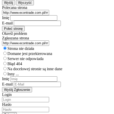
Polecana strona
Imię
E-mail
Określ problem
Zgłaszana strona
Strona nie działa
Domane jest przekierowana
Serwer nie odpowiada
Błąd 404
Na docelowej stronie są inne dane
Inny ...
Imię
E-mail
Login
Hasło