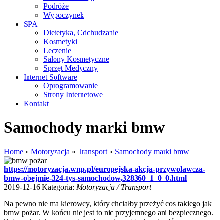
Podróże
Wypoczynek
SPA
Dietetyka, Odchudzanie
Kosmetyki
Leczenie
Salony Kosmetyczne
Sprzęt Medyczny
Internet Software
Oprogramowanie
Strony Internetowe
Kontakt
Samochody marki bmw
Home
»
Motoryzacja
»
Transport
»
Samochody marki bmw
https://motoryzacja.wnp.pl/europejska-akcja-przywolawcza-
bmw-obejmie-324-tys-samochodow,328360_1_0_0.html
2019-12-16
|
Kategoria:
Motoryzacja / Transport
Na pewno nie ma kierowcy, który chciałby przeżyć cos takiego jak
bmw pożar. W końcu nie jest to nic przyjemnego ani bezpiecznego.