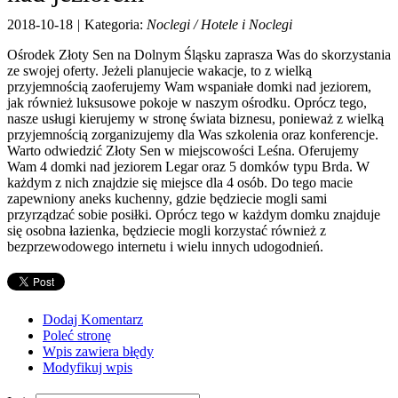
Maszyny
2018-10-18
|
Kategoria:
Noclegi / Hotele i Noclegi
Maszyn
Narzędzi
Ośrodek Złoty Sen na Dolnym Śląsku zaprasza Was do skorzystania
Przemysł Metalow
ze swojej oferty. Jeżeli planujecie wakacje, to z wielką
Motoryzacja
przyjemnością zaoferujemy Wam wspaniałe domki nad jeziorem,
jak również luksusowe pokoje w naszym ośrodku. Oprócz tego,
Transpo
nasze usługi kierujemy w stronę świata biznesu, ponieważ z wielką
Części Samochodow
przyjemnością zorganizujemy dla Was szkolenia oraz konferencje.
Wynaje
Warto odwiedzić Złoty Sen w miejscowości Leśna. Oferujemy
Usługi Motoryzacyjn
Wam 4 domki nad jeziorem Legar oraz 5 domków typu Brda. W
Salony, Komis
każdym z nich znajdzie się miejsce dla 4 osób. Do tego macie
Promocja
zapewniony aneks kuchenny, gdzie będziecie mogli sami
przyrządzać sobie posiłki. Oprócz tego w każdym domku znajduje
Agencje Reklamow
się osobna łazienka, będziecie mogli korzystać również z
Materiały Reklamow
bezprzewodowego internetu i wielu innych udogodnień.
Inne Agencj
Rekreacja
Imprezy Integracyj
Dodaj Komentarz
Hobb
Poleć stronę
Zajęcia Sportowe i Rekreacyj
Wpis zawiera błędy
Usługi
Modyfikuj wpis
Informatyczn