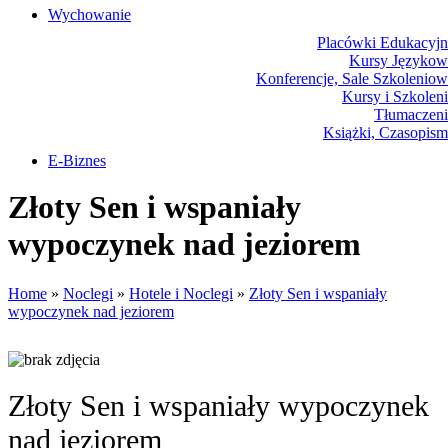
Wychowanie
Placówki Edukacyjn
Kursy Językow
Konferencje, Sale Szkolenio
Kursy i Szkolen
Tłumaczeni
Książki, Czasopis
E-Biznes
Biżuter
Złoty Sen i wspaniały
Dla Dzie
Mebl
wypoczynek nad jeziorem
Wyposażenie Wnętr
Wyposażenie Łazienk
Odzie
Home
»
Noclegi
»
Hotele i Noclegi
»
Złoty Sen i wspaniały
Spo
wypoczynek nad jeziorem
Elektronika, RTV, AG
Art. Dla Zwierz
Ogród, Roślin
Chemi
Art. Spożywcz
Złoty Sen i wspaniały wypoczynek
Materiały Eksploatacyj
Inne Skle
nad jeziorem