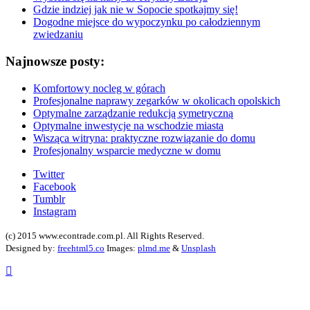
Gdzie indziej jak nie w Sopocie spotkajmy się!
Dogodne miejsce do wypoczynku po całodziennym
zwiedzaniu
Najnowsze posty:
Komfortowy nocleg w górach
Profesjonalne naprawy zegarków w okolicach opolskich
Optymalne zarządzanie redukcją symetryczną
Optymalne inwestycje na wschodzie miasta
Wisząca witryna: praktyczne rozwiązanie do domu
Profesjonalny wsparcie medyczne w domu
Twitter
Facebook
Tumblr
Instagram
(c) 2015 www.econtrade.com.pl. All Rights Reserved.
Designed by:
freehtml5.co
Images:
plmd.me
&
Unsplash