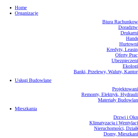
Home
Organizacje
Biura Rachunkow
Doradztw
Drukarni
Hande
Hurtowni
Kredyty, Leasi
Oferty Pra
Ubezpieczeni
Ekologi
Banki, Przelewy, Waluty, Kanto
Usługi Budowlane
Projektowani
Remonty, Elektryk, Hydraul
Materiały Budowlan
Mieszkania
Drzwi i Okn
Klimatyzacja i Wentylac
Nieruchomości, Dział
Domy, Mieszkani