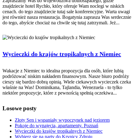
Zapraszamy Was do województwa dolnośląskiego, gdzie
znajdziecie hotel Rychło, który oferuje Wam noclegi w niskich
cenach. do tego znajdziecie tutaj sale konferencyjne. Warta uwagi
jest również nasza restauracja. Bogatynia zaprasza Was serdecznie
do tego, abyście chociaż na chwile się tutaj zatrzymali. Jeż...
Wycieczki do krajów tropikalnych z Niemiec
Wakacje z Niemiec to idealna propozycja dla osób, które lubią
podróżować niskim nakładem finansowym. Nasze biuro podróży
cieszy się bardzo dobrą opinią. Wiele ciekawych wycieczek czeka
właśnie na Was! Dominikana, Tajlandia, Wenezuela - to tylko
niektóre propozycje, które z pewnością spełnią oczekiwa...
Losowe posty
Złoty Sen i wspaniały wypoczynek nad jeziorem
Pokoje do wynajęcia, apartamenty. Poznań
Wycieczki do krajów tropikalnych z Niemiec
Wybierz się na narty do Krynicy Zdroju