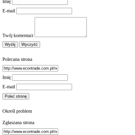
Imię
Restauracje, Cateri
Fotograf
E-mail
Adwokaci, Porady Prawn
Ślub i Wese
Weterynaryjne, Hodowla Zwierzą
Sprzątanie, Porządkowan
Serwi
Twój komentarz
Opiek
Inne Usłu
Noclegi
Polecana strona
Hotele i Nocle
Podróż
Wypoczyne
Imię
SPA
E-mail
Dietetyka, Odchudzan
Kosmetyk
Leczeni
Salony Kosmetyczn
Określ problem
Sprzęt Medyczn
Internet Software
Zgłaszana strona
Oprogramowani
Strony Interneto