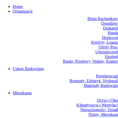
Home
Organizacje
Biura Rachunkow
Doradztw
Drukarni
Hande
Hurtowni
Kredyty, Leasi
Oferty Pra
Ubezpieczeni
Ekologi
Banki, Przelewy, Waluty, Kanto
Usługi Budowlane
Projektowani
Remonty, Elektryk, Hydraul
Materiały Budowlan
Mieszkania
Drzwi i Okn
Klimatyzacja i Wentylac
Nieruchomości, Dział
Domy, Mieszkani