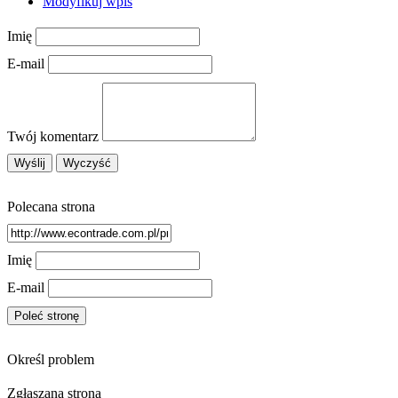
Modyfikuj wpis
Restauracje, Cateri
Fotograf
Imię
Adwokaci, Porady Prawn
Ślub i Wese
E-mail
Weterynaryjne, Hodowla Zwierzą
Sprzątanie, Porządkowan
Serwi
Opiek
Inne Usłu
Twój komentarz
Noclegi
Hotele i Nocle
Podróż
Polecana strona
Wypoczyne
SPA
Imię
Dietetyka, Odchudzan
Kosmetyk
E-mail
Leczeni
Salony Kosmetyczn
Sprzęt Medyczn
Internet Software
Określ problem
Oprogramowani
Zgłaszana strona
Strony Interneto