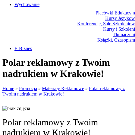
Wychowanie
Placówki Edukacyjn
Kursy Językow
Konferencje, Sale Szkolenio
Kursy i Szkolen
Tłumaczeni
Książki, Czasopis
E-Biznes
Biżuter
Polar reklamowy z Twoim
Dla Dzie
Mebl
nadrukiem w Krakowie!
Wyposażenie Wnętr
Wyposażenie Łazienk
Odzie
Home
»
Promocja
»
Materiały Reklamowe
»
Polar reklamowy z
Spo
Twoim nadrukiem w Krakowie!
Elektronika, RTV, AG
Art. Dla Zwierz
Ogród, Roślin
Chemi
Art. Spożywcz
Polar reklamowy z Twoim
Materiały Eksploatacyj
Inne Skle
nadrukiem w Krakowie!