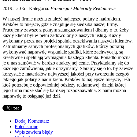
Maszyny
2019-12-06
|
Kategoria:
Promocja / Materiały Reklamowe
Maszyn
Narzędzi
W naszej firmie można znaleźć najlepsze polary z nadrukiem.
Przemysł Metalow
Kraków to miejsce, gdzie znajduje się siedziba naszej firmy.
Motoryzacja
Pracujemy zawsze z pełnym zaangażowaniem i dbamy o to, żeby
każdy klient był w pełni zadowolony z naszych usług. Każdy
Transpo
wykonany przez nas projekt spełnia oczekiwania naszych klientów.
Części Samochodow
Zatrudniamy samych profesjonalnych grafików, którzy potrafią
Wynaje
wykonywać naprawdę wspaniałe grafiki, które zachwycają, są
Usługi Motoryzacyjn
kreatywne i spełniają wymagania każdego klienta. Ponadto można
Salony, Komis
je u nas zamówić w bardzo atrakcyjnej cenie. Przykładamy się do
Promocja
każdego zamówienia, jakie otrzymamy. Staramy się o to, by zawsze
korzystać z materiałów najwyższej jakości przy tworzeniu czegoś
Agencje Reklamow
takiego jak polary z nadrukiem. Kraków to najlepsze miejsce, jeśli
Materiały Reklamow
ktoś potrzebuje odpowiedniej odzieży reklamowej, dzięki której
Inne Agencj
jego firma może stać się bardziej rozpoznawalna. Z nami można
naprawdę to osiągnąć już dziś.
Rekreacja
Imprezy Integracyj
Hobb
Zajęcia Sportowe i Rekreacyj
Dodaj Komentarz
Usługi
Poleć stronę
Wpis zawiera błędy
Informatyczn