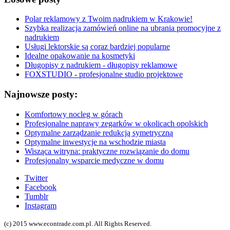
Polar reklamowy z Twoim nadrukiem w Krakowie!
Szybka realizacja zamówień online na ubrania promocyjne z
nadrukiem
Usługi lektorskie są coraz bardziej popularne
Idealne opakowanie na kosmetyki
Długopisy z nadrukiem - długopisy reklamowe
FOXSTUDIO - profesjonalne studio projektowe
Najnowsze posty:
Komfortowy nocleg w górach
Profesjonalne naprawy zegarków w okolicach opolskich
Optymalne zarządzanie redukcją symetryczną
Optymalne inwestycje na wschodzie miasta
Wisząca witryna: praktyczne rozwiązanie do domu
Profesjonalny wsparcie medyczne w domu
Twitter
Facebook
Tumblr
Instagram
(c) 2015 www.econtrade.com.pl. All Rights Reserved.