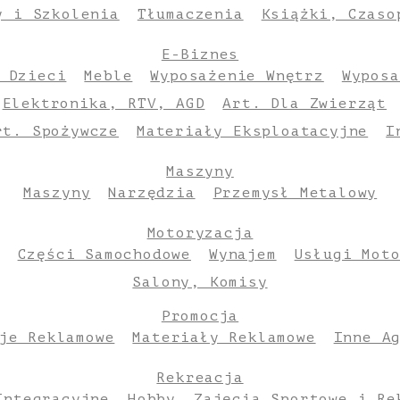
y i Szkolenia
Tłumaczenia
Książki, Czaso
E-Biznes
 Dzieci
Meble
Wyposażenie Wnętrz
Wyposa
Elektronika, RTV, AGD
Art. Dla Zwierząt
rt. Spożywcze
Materiały Eksploatacyjne
I
Maszyny
Maszyny
Narzędzia
Przemysł Metalowy
Motoryzacja
Części Samochodowe
Wynajem
Usługi Mot
Salony, Komisy
Promocja
je Reklamowe
Materiały Reklamowe
Inne A
Rekreacja
Integracyjne
Hobby
Zajęcia Sportowe i Re