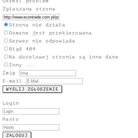
Określ problem
Zgłaszana strona
Strona nie działa
Domane jest przekierowana
Serwer nie odpowiada
Błąd 404
Na docelowej stronie są inne dane
Inny ...
Imię
E-mail
Login
Hasło