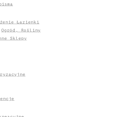
pisma
żenie Łazienki
Ogród, Rośliny
nne Sklepy
oryzacyjne
gencje
kreacyjne