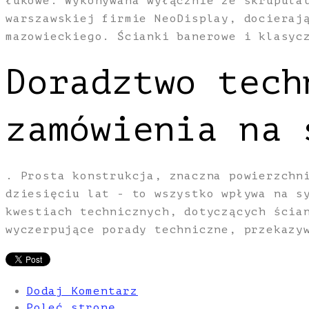
łukowe. Wykonywana wyłącznie ze skrupula
warszawskiej firmie NeoDisplay, docieraj
mazowieckiego. Ścianki banerowe i klasyc
Doradztwo tech
zamówienia na 
. Prosta konstrukcja, znaczna powierzchn
dziesięciu lat - to wszystko wpływa na s
kwestiach technicznych, dotyczących ścia
wyczerpujące porady techniczne, przekazy
Dodaj Komentarz
Poleć stronę