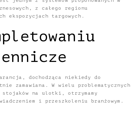
est jednym z systemów proponowanych w
znesowych, z całego regionu
ch ekspozycjach targowych.
mpletowaniu
iennicze
arancja, dochodząca niekiedy do
tnie zamawiana. W wielu problematycznych
 stojaków na ulotki, otrzymamy
wiadczeniem i przeszkoleniu branżowym.