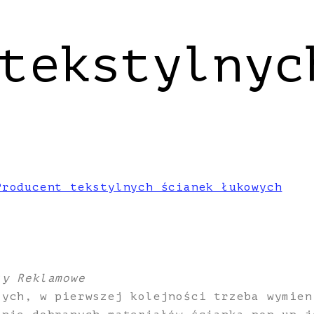
tekstylnyc
Producent tekstylnych ścianek łukowych
ły Reklamowe
zych, w pierwszej kolejności trzeba wymien