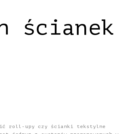
h ścianek
ić roll-upy czy ścianki tekstylne