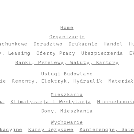
Home
Organizacje
achunkowe
Doradztwo
Drukarnie
Handel
H
y, Leasing
Oferty Pracy
Ubezpieczenia
E
Banki, Przelewy, Waluty, Kantory
Usługi Budowlane
ie
Remonty, Elektryk, Hydraulik
Materia
Mieszkania
na
Klimatyzacja i Wentylacja
Nieruchomoś
Domy, Mieszkania
Wychowanie
kacyjne
Kursy Językowe
Konferencje, Sal