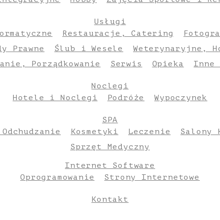
Usługi
ormatyczne
Restauracje, Catering
Fotogr
dy Prawne
Ślub i Wesele
Weterynaryjne, H
anie, Porządkowanie
Serwis
Opieka
Inne
Noclegi
Hotele i Noclegi
Podróże
Wypoczynek
SPA
 Odchudzanie
Kosmetyki
Leczenie
Salony 
Sprzęt Medyczny
Internet Software
Oprogramowanie
Strony Internetowe
Kontakt