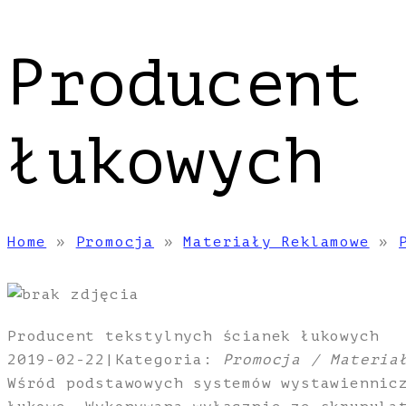
Producent 
łukowych
Home
»
Promocja
»
Materiały Reklamowe
»
Producent tekstylnych ścianek łukowych
2019-02-22
|
Kategoria:
Promocja / Materia
Wśród podstawowych systemów wystawiennic