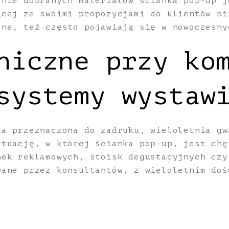
tnie dobranych materiałów ścianka pop-up j
ącej ze swoimi propozycjami do klientów bi
zne, też często pojawiają się w nowoczesny
niczne przy ko
systemy wystaw
ia przeznaczona do zadruku, wieloletnia gw
ytuację, w której ścianka pop-up, jest chę
nek reklamowych, stoisk degustacyjnych czy
wane przez konsultantów, z wieloletnim doś