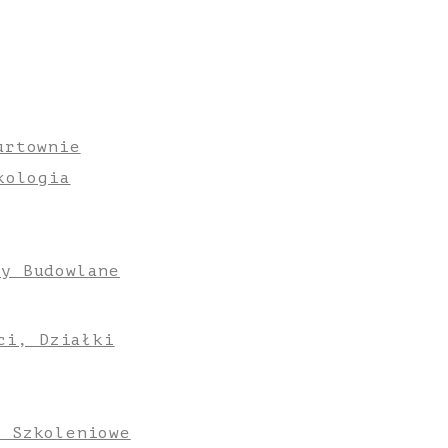
urtownie
kologia
ły Budowlane
ci, Działki
e Szkoleniowe