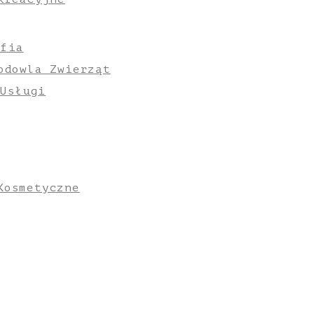
afia
odowla Zwierząt
 Usługi
Kosmetyczne