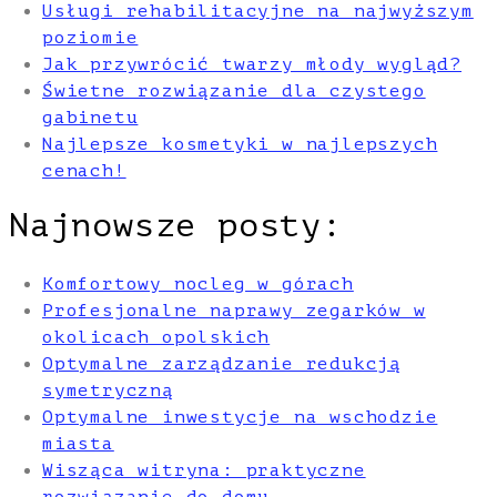
Usługi rehabilitacyjne na najwyższym
poziomie
Jak przywrócić twarzy młody wygląd?
Świetne rozwiązanie dla czystego
gabinetu
Najlepsze kosmetyki w najlepszych
cenach!
Najnowsze posty:
Komfortowy nocleg w górach
Profesjonalne naprawy zegarków w
okolicach opolskich
Optymalne zarządzanie redukcją
symetryczną
Optymalne inwestycje na wschodzie
miasta
Wisząca witryna: praktyczne