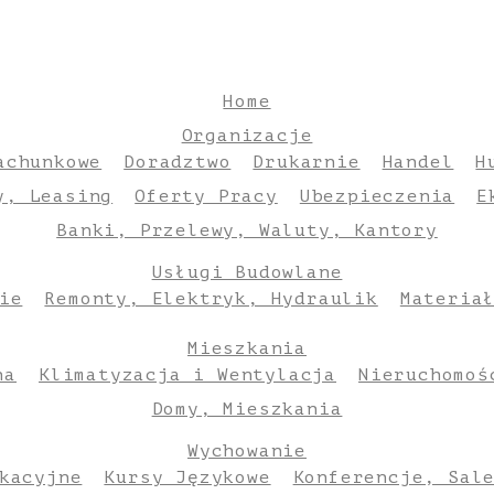
Home
Organizacje
achunkowe
Doradztwo
Drukarnie
Handel
H
y, Leasing
Oferty Pracy
Ubezpieczenia
E
Banki, Przelewy, Waluty, Kantory
Usługi Budowlane
ie
Remonty, Elektryk, Hydraulik
Materia
Mieszkania
na
Klimatyzacja i Wentylacja
Nieruchomoś
Domy, Mieszkania
Wychowanie
kacyjne
Kursy Językowe
Konferencje, Sal