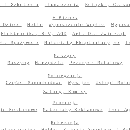
y i Szkolenia
Tłumaczenia
Książki, Czaso
E-Biznes
 Dzieci
Meble
Wyposażenie Wnętrz
Wyposa
Elektronika, RTV, AGD
Art. Dla Zwierząt
rt. Spożywcze
Materiały Eksploatacyjne
I
Maszyny
Maszyny
Narzędzia
Przemysł Metalowy
Motoryzacja
Części Samochodowe
Wynajem
Usługi Mot
Salony, Komisy
Promocja
je Reklamowe
Materiały Reklamowe
Inne A
Rekreacja
Integracyjne
Hobby
Zajęcia Sportowe i Re