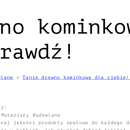
no kominko
rawdź!
wlane
»
Tanie drewno kominkowe dla ciebie!
dź!
 Materiały Budowlane
brej jakości produkty opałowe do każdego d