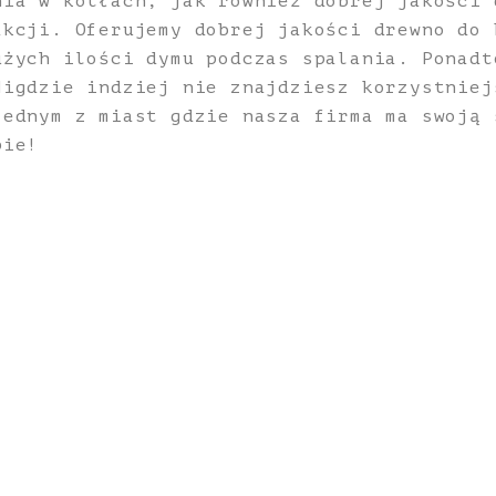
nia w kotłach, jak również dobrej jakości 
akcji. Oferujemy dobrej jakości drewno do 
użych ilości dymu podczas spalania. Ponadt
Nigdzie indziej nie znajdziesz korzystniej
jednym z miast gdzie nasza firma ma swoją 
pie!