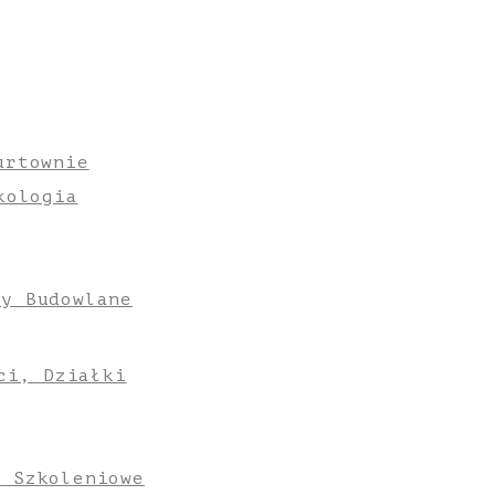
urtownie
kologia
ły Budowlane
ci, Działki
e Szkoleniowe