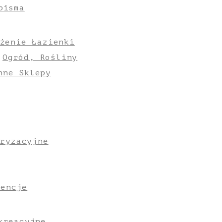
pisma
żenie Łazienki
Ogród, Rośliny
nne Sklepy
oryzacyjne
gencje
kreacyjne