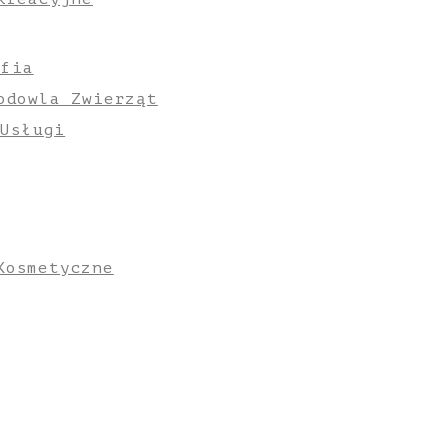
afia
odowla Zwierząt
 Usługi
Kosmetyczne