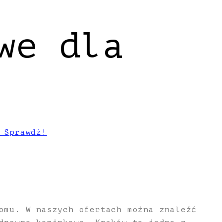
we dla
 Sprawdź!
omu. W naszych ofertach można znaleźć