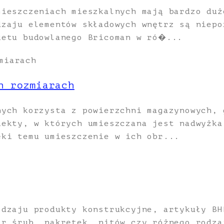
mieszczeniach mieszkalnych mają bardzo duż
dzaju elementów składowych wnętrz są niepo
ketu budowlanego Bricoman w ró�...
h rozmiarach
nych korzysta z powierzchni magazynowych, 
iekty, w których umieszczana jest nadwyżka
ęki temu umieszczenie w ich obr...
odzaju produkty konstrukcyjne, artykuły BH
ór śrub, nakrętek, nitów czy różnego rodza