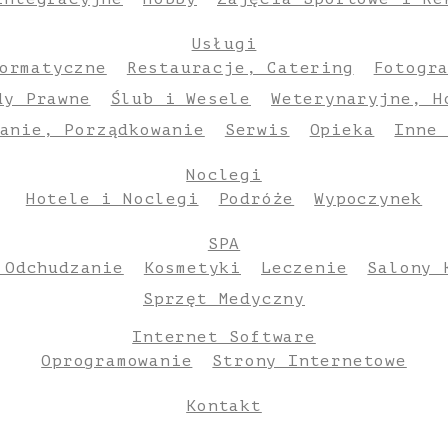
Usługi
ormatyczne
Restauracje, Catering
Fotogr
dy Prawne
Ślub i Wesele
Weterynaryjne, H
anie, Porządkowanie
Serwis
Opieka
Inne
Noclegi
Hotele i Noclegi
Podróże
Wypoczynek
SPA
 Odchudzanie
Kosmetyki
Leczenie
Salony 
Sprzęt Medyczny
Internet Software
Oprogramowanie
Strony Internetowe
Kontakt