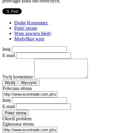
przeciągu kilku dni roboczych.
Dodaj Komentarz
Poleć stronę
Wpis zawiera błędy
Modyfikuj wpis
Imię
E-mail
Twój komentarz
Polecana strona
Imię
E-mail
Określ problem
Zgłaszana strona