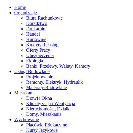
Home
Organizacje
Biura Rachunkowe
Doradztwo
Drukarnie
Handel
Hurtownie
Kredyty, Leasing
Oferty Pracy
Ubezpieczenia
Ekologia
Banki, Przelewy, Waluty, Kantory
Usługi Budowlane
Projektowanie
Remonty, Elektryk, Hydraulik
Materiały Budowlane
Mieszkania
Drzwi i Okna
Klimatyzacja i Wentylacja
Nieruchomości, Działki
Domy, Mieszkania
Wychowanie
Placówki Edukacyjne
Kursy Językowe