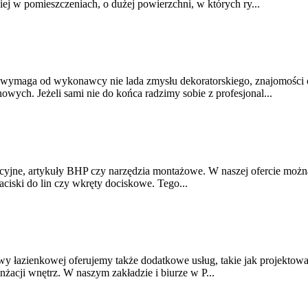
w pomieszczeniach, o dużej powierzchni, w których ry...
wymaga od wykonawcy nie lada zmysłu dekoratorskiego, znajomości 
wych. Jeżeli sami nie do końca radzimy sobie z profesjonal...
yjne, artykuły BHP czy narzędzia montażowe. W naszej ofercie można 
aciski do lin czy wkręty dociskowe. Tego...
łazienkowej oferujemy także dodatkowe usług, takie jak projektowanie
żacji wnętrz. W naszym zakładzie i biurze w P...