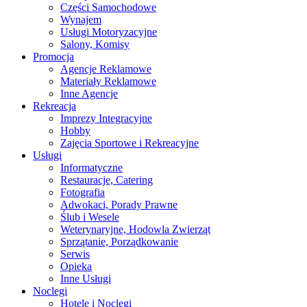
Części Samochodowe
Wynajem
Usługi Motoryzacyjne
Salony, Komisy
Promocja
Agencje Reklamowe
Materiały Reklamowe
Inne Agencje
Rekreacja
Imprezy Integracyjne
Hobby
Zajęcia Sportowe i Rekreacyjne
Usługi
Informatyczne
Restauracje, Catering
Fotografia
Adwokaci, Porady Prawne
Ślub i Wesele
Weterynaryjne, Hodowla Zwierząt
Sprzątanie, Porządkowanie
Serwis
Opieka
Inne Usługi
Noclegi
Hotele i Noclegi