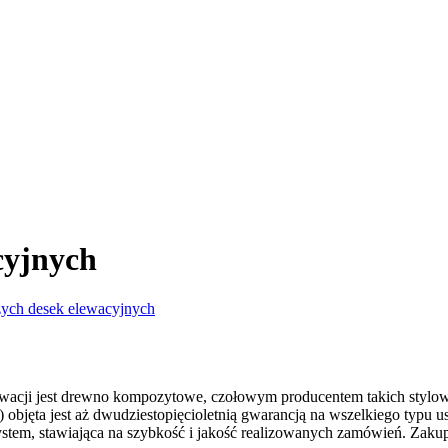
cyjnych
zych desek elewacyjnych
cji jest drewno kompozytowe, czołowym producentem takich stylowo p
bjęta jest aż dwudziestopięcioletnią gwarancją na wszelkiego typu 
stem, stawiająca na szybkość i jakość realizowanych zamówień. Zakup