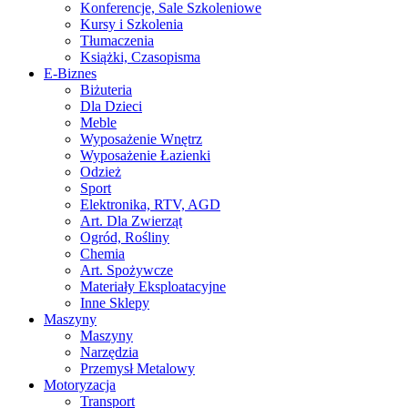
Konferencje, Sale Szkoleniowe
Kursy i Szkolenia
Tłumaczenia
Książki, Czasopisma
E-Biznes
Biżuteria
Dla Dzieci
Meble
Wyposażenie Wnętrz
Wyposażenie Łazienki
Odzież
Sport
Elektronika, RTV, AGD
Art. Dla Zwierząt
Ogród, Rośliny
Chemia
Art. Spożywcze
Materiały Eksploatacyjne
Inne Sklepy
Maszyny
Maszyny
Narzędzia
Przemysł Metalowy
Motoryzacja
Transport