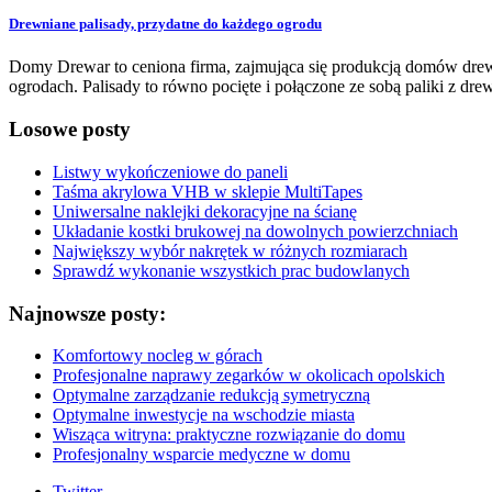
Drewniane palisady, przydatne do każdego ogrodu
Domy Drewar to ceniona firma, zajmująca się produkcją domów drewni
ogrodach. Palisady to równo pocięte i połączone ze sobą paliki z dre
Losowe posty
Listwy wykończeniowe do paneli
Taśma akrylowa VHB w sklepie MultiTapes
Uniwersalne naklejki dekoracyjne na ścianę
Układanie kostki brukowej na dowolnych powierzchniach
Największy wybór nakrętek w różnych rozmiarach
Sprawdź wykonanie wszystkich prac budowlanych
Najnowsze posty:
Komfortowy nocleg w górach
Profesjonalne naprawy zegarków w okolicach opolskich
Optymalne zarządzanie redukcją symetryczną
Optymalne inwestycje na wschodzie miasta
Wisząca witryna: praktyczne rozwiązanie do domu
Profesjonalny wsparcie medyczne w domu
Twitter