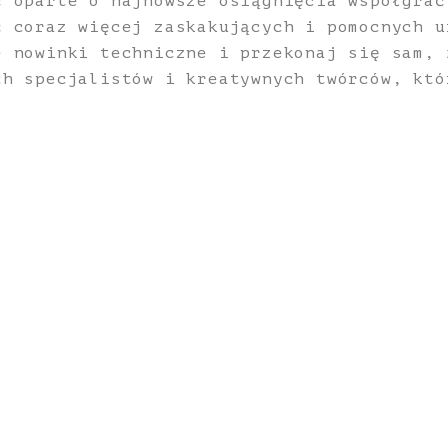
ć oparte o najnowsze osiągnięcia współgrać
ć coraz więcej zaskakujących i pomocnych u
e nowinki techniczne i przekonaj się sam, 
ch specjalistów i kreatywnych twórców, któ