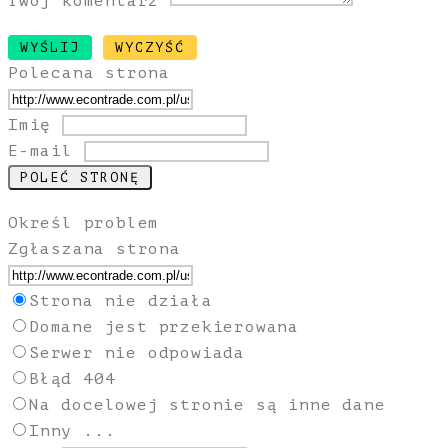
Twój komentarz
Polecana strona
Imię
E-mail
Określ problem
Zgłaszana strona
Strona nie działa
Domane jest przekierowana
Serwer nie odpowiada
Błąd 404
Na docelowej stronie są inne dane
Inny ...