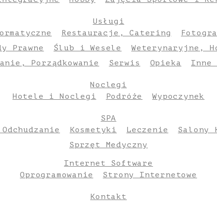
Usługi
ormatyczne
Restauracje, Catering
Fotogr
dy Prawne
Ślub i Wesele
Weterynaryjne, H
anie, Porządkowanie
Serwis
Opieka
Inne
Noclegi
Hotele i Noclegi
Podróże
Wypoczynek
SPA
 Odchudzanie
Kosmetyki
Leczenie
Salony 
Sprzęt Medyczny
Internet Software
Oprogramowanie
Strony Internetowe
Kontakt