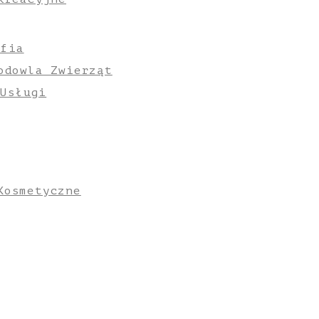
afia
odowla Zwierząt
 Usługi
Kosmetyczne