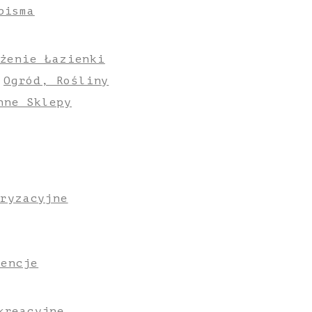
pisma
żenie Łazienki
Ogród, Rośliny
nne Sklepy
oryzacyjne
gencje
kreacyjne