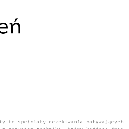
eń
ty te spełniały oczekiwania nabywających