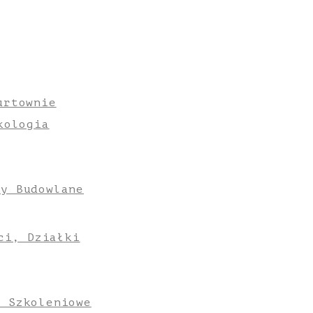
urtownie
kologia
ły Budowlane
ci, Działki
e Szkoleniowe