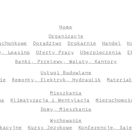
Home
Organizacje
achunkowe
Doradztwo
Drukarnie
Handel
H
y, Leasing
Oferty Pracy
Ubezpieczenia
E
Banki, Przelewy, Waluty, Kantory
Usługi Budowlane
ie
Remonty, Elektryk, Hydraulik
Materia
Mieszkania
na
Klimatyzacja i Wentylacja
Nieruchomoś
Domy, Mieszkania
Wychowanie
kacyjne
Kursy Językowe
Konferencje, Sal