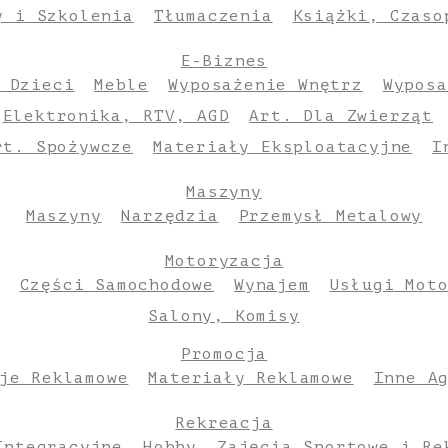
y i Szkolenia
Tłumaczenia
Książki, Czaso
E-Biznes
 Dzieci
Meble
Wyposażenie Wnętrz
Wyposa
Elektronika, RTV, AGD
Art. Dla Zwierząt
rt. Spożywcze
Materiały Eksploatacyjne
I
Maszyny
Maszyny
Narzędzia
Przemysł Metalowy
Motoryzacja
Części Samochodowe
Wynajem
Usługi Mot
Salony, Komisy
Promocja
je Reklamowe
Materiały Reklamowe
Inne A
Rekreacja
Integracyjne
Hobby
Zajęcia Sportowe i Re