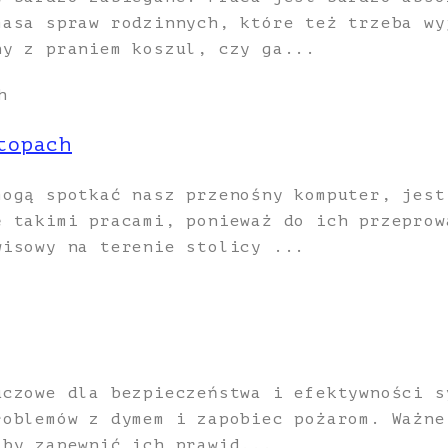
masa spraw rodzinnych, które też trzeba wy
ny z praniem koszul, czy ga...
topach
mogą spotkać nasz przenośny komputer, jest
ę takimi pracami, ponieważ do ich przeprow
wisowy na terenie stolicy ...
uczowe dla bezpieczeństwa i efektywności s
roblemów z dymem i zapobiec pożarom. Ważne
aby zapewnić ich prawid...