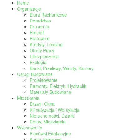
Home
Organizacje
Biura Rachunkowe
Doradztwo
Drukarnie
Handel
Hurtownie
Kredyty, Leasing
Oferty Pracy
Ubezpieczenia
Ekologia
Banki, Przelewy, Waluty, Kantory
Usługi Budowlane
Projektowanie
Remonty, Elektryk, Hydraulik
Materiały Budowlane
Mieszkania
Drzwi i Okna
Klimatyzacja i Wentylacja
Nieruchomości, Działki
Domy, Mieszkania
Wychowanie
Placówki Edukacyjne
Kursy Językowe