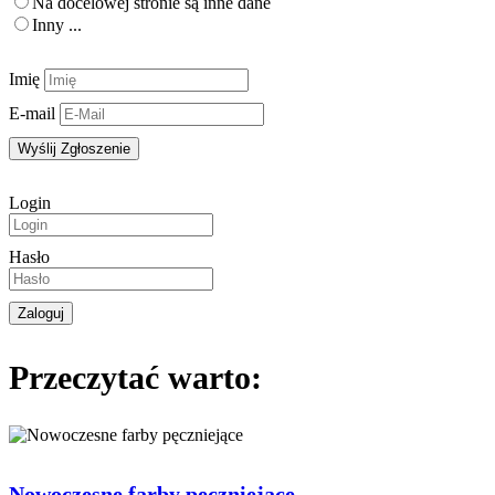
Na docelowej stronie są inne dane
Inny ...
Imię
E-mail
Login
Hasło
Przeczytać warto:
Nowoczesne farby pęczniejące