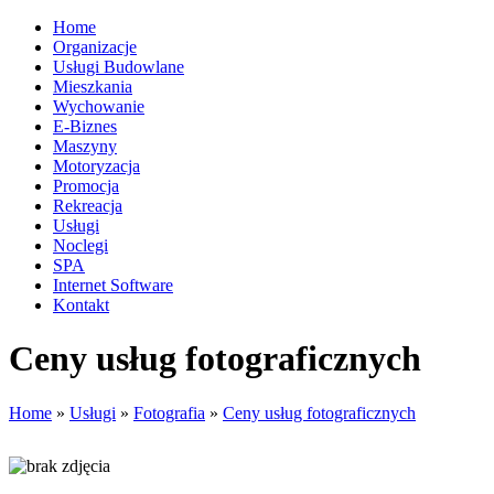
Home
Organizacje
Usługi Budowlane
Mieszkania
Wychowanie
E-Biznes
Maszyny
Motoryzacja
Promocja
Rekreacja
Usługi
Noclegi
SPA
Internet Software
Kontakt
Ceny usług fotograficznych
Home
»
Usługi
»
Fotografia
»
Ceny usług fotograficznych