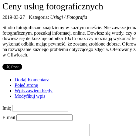
Ceny usług fotograficznych
2019-03-27
|
Kategoria:
Usługi / Fotografia
Studio fotograficzne znajdziemy w każdym mieście. Nie zawsze jednak
fotograficznym, poszukaj informacji online. Dowiesz się wtedy, czy o
dowiesz się ile kosztuje odbitka 10x15 oraz czy można ją wykonać lep
wykonać odbitki mając pewność, że zostaną zrobione dobrze. Oferow
na rozwiązanie każdego problemu dotyczącego zdjęcia. Oferowany zakr
w Gliwicach.
Dodaj Komentarz
Poleć stronę
Wpis zawiera błędy
Modyfikuj wpis
Imię
E-mail