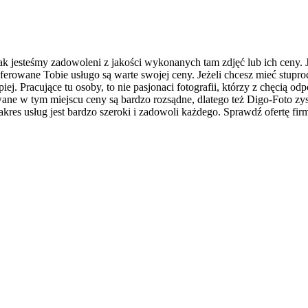
 jesteśmy zadowoleni z jakości wykonanych tam zdjęć lub ich ceny. Je
ferowane Tobie usługo są warte swojej ceny. Jeżeli chcesz mieć stupro
iej. Pracujące tu osoby, to nie pasjonaci fotografii, którzy z chęcią 
ane w tym miejscu ceny są bardzo rozsądne, dlatego też Digo-Foto zy
es usług jest bardzo szeroki i zadowoli każdego. Sprawdź ofertę firmy 