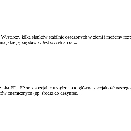
Wystarczy kilka słupków stabilnie osadzonych w ziemi i możemy rozpoc
akie jej się stawia. Jest szczelna i od...
i z płyt PE i PP oraz specjalne urządzenia to główna specjalność nas
etrów chemicznych (np. środki do dezynfek...