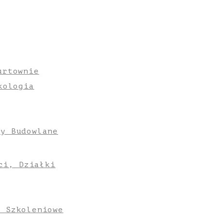
urtownie
kologia
ły Budowlane
ci, Działki
e Szkoleniowe