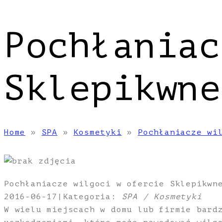
Pochłaniac
Sklepikwne
Home
»
SPA
»
Kosmetyki
»
Pochłaniacze wi
Pochłaniacze wilgoci w ofercie Sklepikwn
2016-06-17
|
Kategoria:
SPA / Kosmetyki
W wielu miejscach w domu lub firmie bard