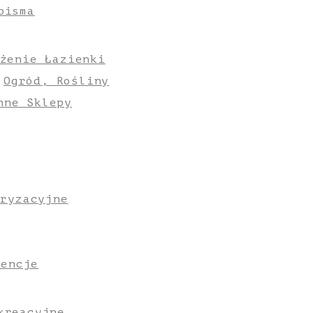
pisma
żenie Łazienki
Ogród, Rośliny
nne Sklepy
oryzacyjne
gencje
kreacyjne