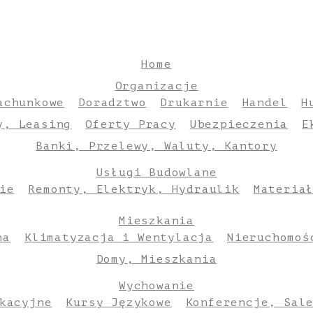
Home
Organizacje
achunkowe
Doradztwo
Drukarnie
Handel
H
y, Leasing
Oferty Pracy
Ubezpieczenia
E
Banki, Przelewy, Waluty, Kantory
Usługi Budowlane
ie
Remonty, Elektryk, Hydraulik
Materia
Mieszkania
na
Klimatyzacja i Wentylacja
Nieruchomoś
Domy, Mieszkania
Wychowanie
kacyjne
Kursy Językowe
Konferencje, Sal