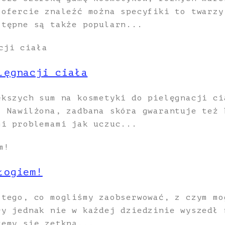
 ofercie znaleźć można specyfiki to twarzy
stępne są także popularn...
lęgnacji ciała
ększych sum na kosmetyki do pielęgnacji ci
. Nawilżona, zadbana skóra gwarantuje też 
mi problemami jak uczuc...
łogiem!
 tego, co mogliśmy zaobserwować, z czym mo
ry jednak nie w każdej dziedzinie wyszedł 
żemy się zetkną...