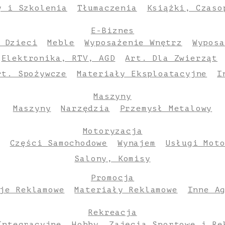
y i Szkolenia
Tłumaczenia
Książki, Czaso
E-Biznes
 Dzieci
Meble
Wyposażenie Wnętrz
Wyposa
Elektronika, RTV, AGD
Art. Dla Zwierząt
rt. Spożywcze
Materiały Eksploatacyjne
I
Maszyny
Maszyny
Narzędzia
Przemysł Metalowy
Motoryzacja
Części Samochodowe
Wynajem
Usługi Mot
Salony, Komisy
Promocja
je Reklamowe
Materiały Reklamowe
Inne A
Rekreacja
Integracyjne
Hobby
Zajęcia Sportowe i Re