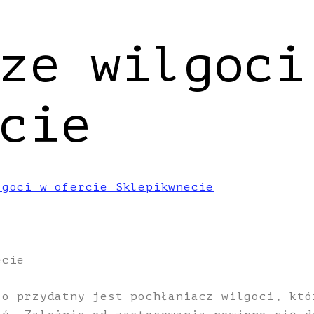
ze wilgoci
cie
lgoci w ofercie Sklepikwnecie
ecie
zo przydatny jest pochłaniacz wilgoci, któ