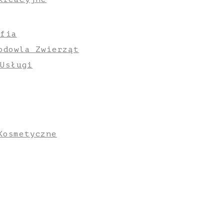
afia
odowla Zwierząt
 Usługi
Kosmetyczne