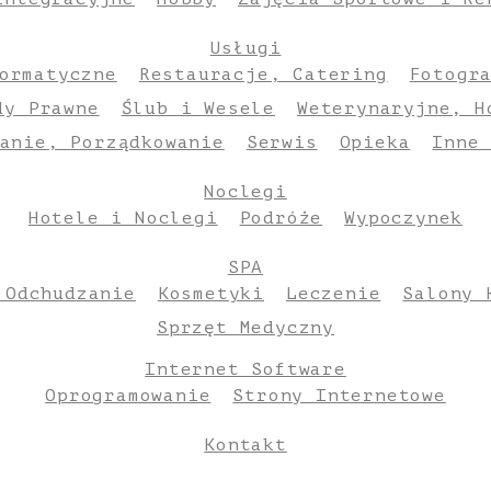
Usługi
ormatyczne
Restauracje, Catering
Fotogr
dy Prawne
Ślub i Wesele
Weterynaryjne, H
anie, Porządkowanie
Serwis
Opieka
Inne
Noclegi
Hotele i Noclegi
Podróże
Wypoczynek
SPA
 Odchudzanie
Kosmetyki
Leczenie
Salony 
Sprzęt Medyczny
Internet Software
Oprogramowanie
Strony Internetowe
Kontakt