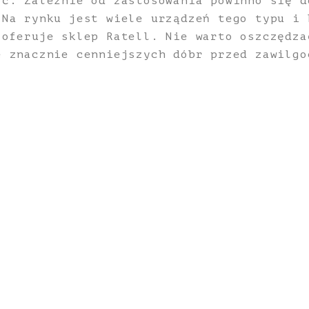
oć. Zależnie od zastosowania powinno się d
 Na rynku jest wiele urządzeń tego typu i 
 oferuje sklep Ratell. Nie warto oszczędza
e znacznie cenniejszych dóbr przed zawilgo