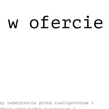
 w ofercie
ry zabezpiecza przed zawilgoceniem i