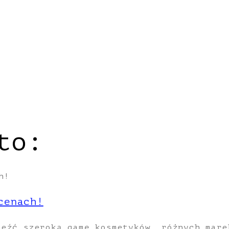
to:
cenach!
leźć szeroką gamę kosmetyków, różnych mare